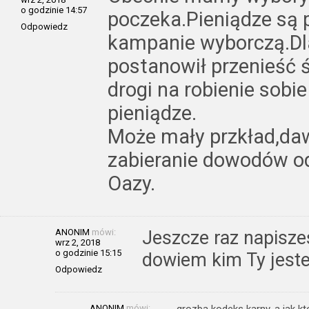
o godzinie 14:57
poczeka.Pieniądze są 
Odpowiedz
kampanie wyborczą.Dl
postanowił przenieść ś
drogi na robienie sobi
pieniądze.
Może mały przkład,dawa
zabieranie dowodów od
Oazy.
ANONIM
mówi:
Jeszcze raz napiszes
wrz 2, 2018
o godzinie 15:15
dowiem kim Ty jeste
Odpowiedz
ANONIM
mówi:
grozba kodeks karny, a jak k