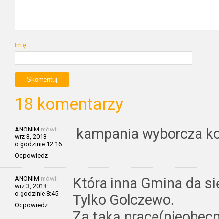
Imię
18 komentarzy
ANONIM
mówi:
kampania wyborcza ko
wrz 3, 2018
o godzinie 12:16
Odpowiedz
ANONIM
mówi:
Która inna Gmina da si
wrz 3, 2018
o godzinie 8:45
Tylko Golczewo.
Odpowiedz
Za taką pracę(nieobec