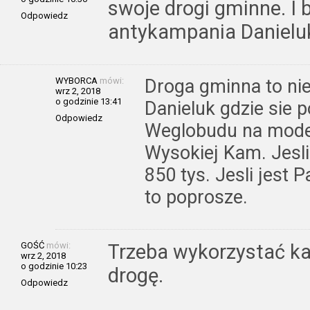
swoje drogi gminne. I 
Odpowiedz
antykampania Danieluk
WYBORCA
mówi:
Droga gminna to nie
wrz 2, 2018
o godzinie 13:41
Danieluk gdzie sie p
Odpowiedz
Weglobudu na moder
Wysokiej Kam. Jesl
850 tys. Jesli jest 
to poprosze.
GOŚĆ
mówi:
Trzeba wykorzystać k
wrz 2, 2018
o godzinie 10:23
drogę.
Odpowiedz