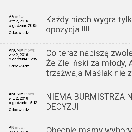
AA
mówi:
Każdy niech wygra tyl
wrz 2, 2018
o godzinie 20:05
opozycja.!!!!
Odpowiedz
ANONIM
mówi:
Co teraz napiszą zwol
wrz 2, 2018
o godzinie 17:39
Że Zieliński za młody
Odpowiedz
trzeźwa,a Maślak nie 
ANONIM
mówi:
NIEMA BURMISTRZA N
wrz 2, 2018
o godzinie 15:42
DECYZJI
Odpowiedz
AN
mówi:
Obecnie mamy wybory 
wrz 2, 2018