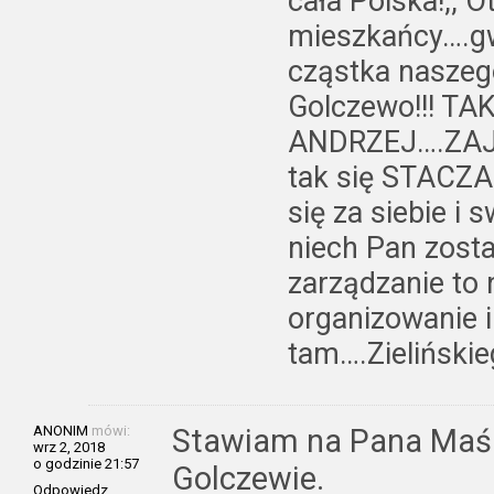
cała Polska!,, 
mieszkańcy….gw
cząstka naszego
Golczewo!!! TA
ANDRZEJ….ZAJE
tak się STACZA
się za siebie i
niech Pan zosta
zarządzanie to 
organizowanie i
tam….Zielińskie
ANONIM
mówi:
Stawiam na Pana Maśl
wrz 2, 2018
o godzinie 21:57
Golczewie.
Odpowiedz