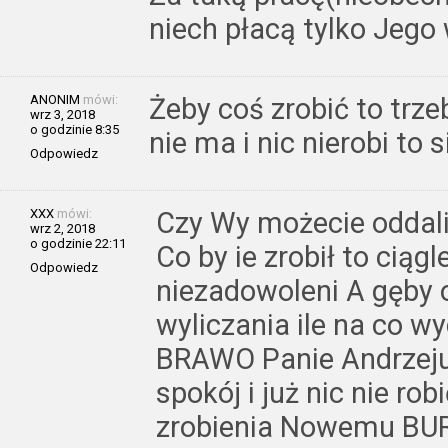
niech płacą tylko Jego w
ANONIM
mówi:
Żeby coś zrobić to trze
wrz 3, 2018
o godzinie 8:35
nie ma i nic nierobi to s
Odpowiedz
XXX
mówi:
Czy Wy możecie oddali
wrz 2, 2018
o godzinie 22:11
Co by ie zrobił to ciągl
Odpowiedz
niezadowoleni A gęby 
wyliczania ile na co w
BRAWO Panie Andrzeju
spokój i już nic nie rob
zrobienia Nowemu BU