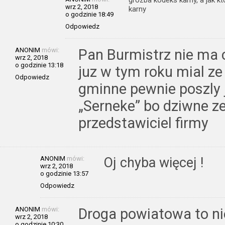
wrz 2, 2018
karny
o godzinie 18:49
Odpowiedz
ANONIM
mówi:
Pan Burmistrz nie ma 
wrz 2, 2018
o godzinie 13:18
juz w tym roku mial ze 
Odpowiedz
gminne pewnie poszly 
„Serneke” bo dziwne ze
przedstawiciel firmy
ANONIM
mówi:
Oj chyba więcej !
wrz 2, 2018
o godzinie 13:57
Odpowiedz
ANONIM
mówi:
Droga powiatowa to ni
wrz 2, 2018
o godzinie 10:30