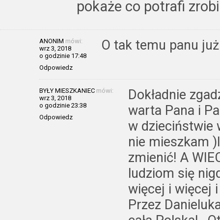
pokaże co potrafi zrob
ANONIM
mówi:
O tak temu panu już
wrz 3, 2018
o godzinie 17:48
Odpowiedz
BYŁY MIESZKANIEC
mówi:
Dokładnie zgadz
wrz 3, 2018
o godzinie 23:38
warta Pana i P
Odpowiedz
w dzieciństwie 
nie mieszkam )I
zmienić! A WIE
ludziom się nigd
więcej i więcej 
Przez Danieluka