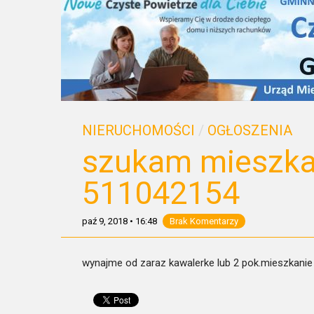
NIERUCHOMOŚCI
/
OGŁOSZENIA
szukam mieszkan
511042154
paź 9, 2018
•
16:48
Brak Komentarzy
wynajme od zaraz kawalerke lub 2 pok.mieszkanie