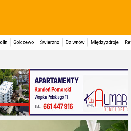
olin
Golczewo
Świerzno
Dziwnów
Międzyzdroje
Re