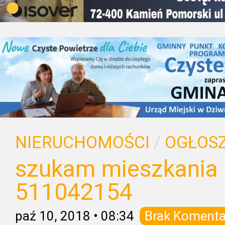
NIERUCHOMOŚCI
/
OGŁOSZ
szukam mieszkania d
511042154
paź 10, 2018
•
08:34
Brak Komenta