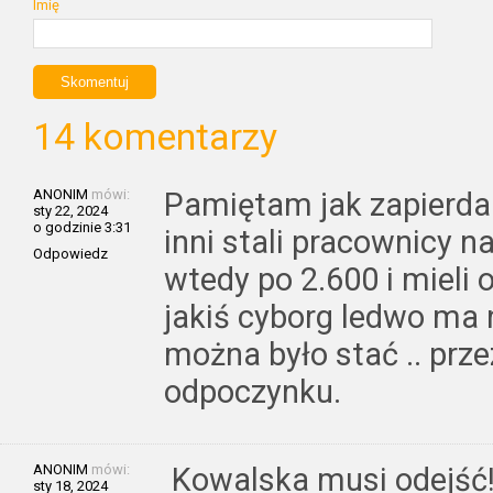
Imię
14 komentarzy
ANONIM
mówi:
Pamiętam jak zapierda…
sty 22, 2024
o godzinie 3:31
inni stali pracownicy n
Odpowiedz
wtedy po 2.600 i mieli 
jakiś cyborg ledwo ma 
można było stać .. prz
odpoczynku.
ANONIM
mówi:
Kowalska musi odejść!
sty 18, 2024