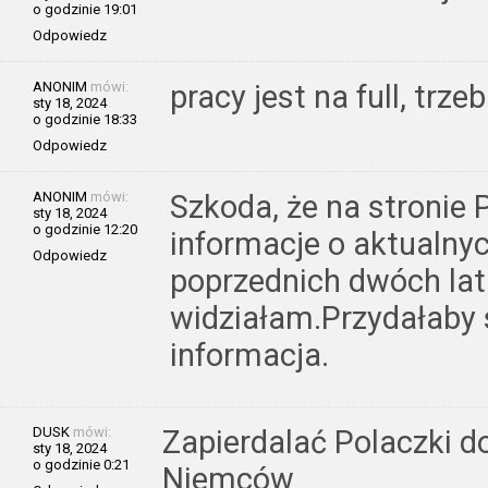
o godzinie 19:01
Odpowiedz
ANONIM
mówi:
pracy jest na full, trze
sty 18, 2024
o godzinie 18:33
Odpowiedz
ANONIM
mówi:
Szkoda, że na stronie 
sty 18, 2024
o godzinie 12:20
informacje o aktualny
Odpowiedz
poprzednich dwóch lat
widziałam.Przydałaby 
informacja.
DUSK
mówi:
Zapierdalać Polaczki do
sty 18, 2024
o godzinie 0:21
Niemców