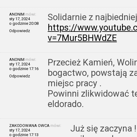
ANONIM
mówi:
Solidarnie z najbiedni
sty 17, 2024
o godzinie 20:08
https://www.youtube
Odpowiedz
v=7Mur5BHWdZE
ANONIM
mówi:
Przecież Kamień, Wol
sty 17, 2024
o godzinie 17:16
bogactwo, powstają zak
Odpowiedz
miejsc pracy .
Powinni zlikwidować 
eldorado.
ZAKODOWANA OWCA
mówi:
Już się zaczyna !
sty 17, 2024
o godzinie 17:13