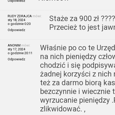
Odpowiedz
RUDY ZDRAJCA
mówi:
Staże za 900 zł ???
sty 18, 2024
o godzinie 0:20
Przecież to jest jaw
Odpowiedz
ANONIM
mówi:
Właśnie po co te Urzęd
sty 17, 2024
o godzinie 20:11
na nich pieniędzy czł
Odpowiedz
chodzić i się podpisyw
żadnej korzyści z nich 
też za darmo biorą kas
bezczynnie i wiecznie t
wyrzucanie pieniędzy .
zlikwidować. ,