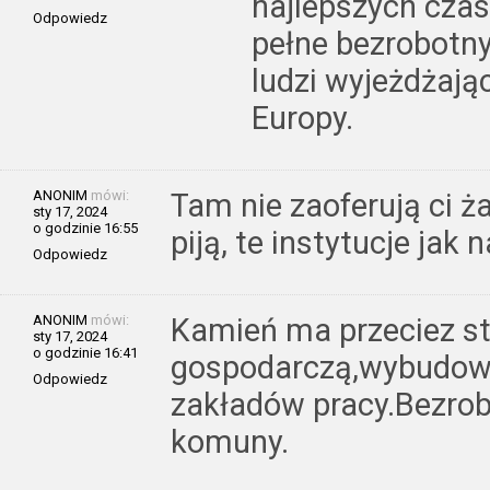
najlepszych czas
Odpowiedz
pełne bezrobotny
ludzi wyjeżdżają
Europy.
ANONIM
mówi:
Tam nie zaoferują ci ż
sty 17, 2024
o godzinie 16:55
piją, te instytucje jak 
Odpowiedz
ANONIM
mówi:
Kamień ma przeciez st
sty 17, 2024
o godzinie 16:41
gospodarczą,wybudowa
Odpowiedz
zakładów pracy.Bezrob
komuny.