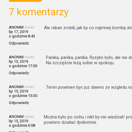
7 komentarzy
ANONIM
mówi:
Ale raban zrobili, jak by co najmniej bombę a
lip 17, 2019
o godzinie 8:43
Odpowiedz
ANONIM
mówi:
Panika, panika, panika. Ryzyko było, ale nie 
lip 15, 2019
Na szczęście leżą sobie w spokoju.
o godzinie 17:05
Odpowiedz
ANONIM
mówi:
Teren powinien byc juz dawno ze wzgledu n
lip 15, 2019
o godzinie 15:30
Odpowiedz
ANONIM
mówi:
Można było po cichu i nikt by nie wiedział/ pr
lip 15, 2019
powinno działać dyskretnie.
o godzinie 6:08