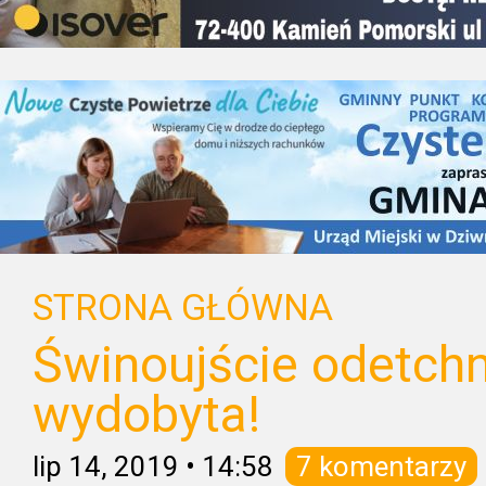
STRONA GŁÓWNA
Świnoujście odetchn
wydobyta!
lip 14, 2019
•
14:58
7 komentarzy