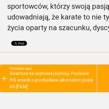
sportowców, którzy swoją pasj
udowadniają, że karate to nie ty
życia oparty na szacunku, dyscy
Poprzedni wpis
Awantura na sejmowej komisji. Posłowie
PiS wnieśli o przebadanie alkomatem posła
KO [FILM]