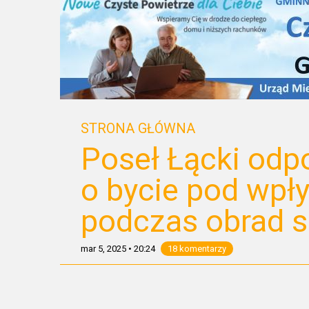
STRONA GŁÓWNA
Poseł Łącki odp
o bycie pod wpł
podczas obrad s
mar 5, 2025
•
20:24
18 komentarzy