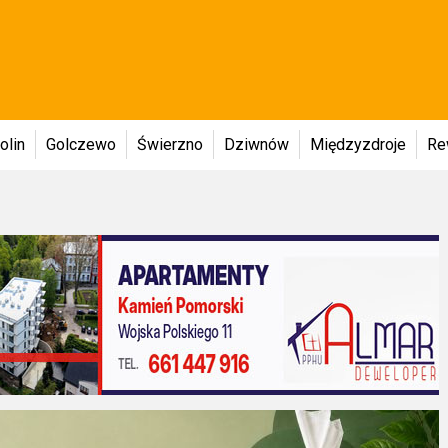
olin
Golczewo
Świerzno
Dziwnów
Międzyzdroje
Re