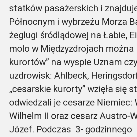
statków pasażerskich i znajduj
Północnym i wybrzeżu Morza Ba
żeglugi śródlądowej na Łabie, Ei
molo w Międzyzdrojach można 
kurortów” na wyspie Uznam czy
uzdrowisk: Ahlbeck, Heringsdor
„cesarskie kurorty” wzięła się s
odwiedzali je cesarze Niemiec: 
Wilhelm II oraz cesarz Austro-
Józef.
Podczas 3- godzinnego r