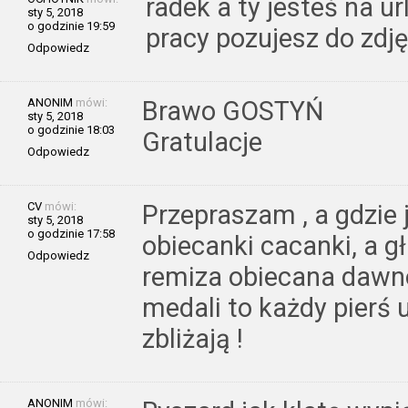
radek a ty jesteś na u
sty 5, 2018
o godzinie 19:59
pracy pozujesz do zdj
Odpowiedz
ANONIM
mówi:
Brawo GOSTYŃ
sty 5, 2018
o godzinie 18:03
Gratulacje
Odpowiedz
CV
mówi:
Przepraszam , a gdzie
sty 5, 2018
o godzinie 17:58
obiecanki cacanki, a g
Odpowiedz
remiza obiecana dawno
medali to każdy pierś 
zbliżają !
ANONIM
mówi: