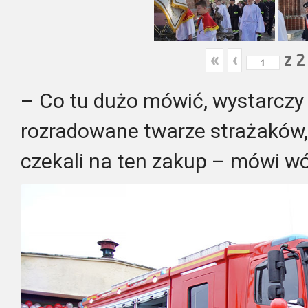
«
‹
z
– Co tu dużo mówić, wystarczy
rozradowane twarze strażaków,
czekali na ten zakup – mówi wój