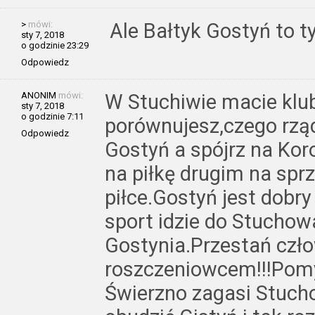
>
mówi:
Ale Bałtyk Gostyń to t
sty 7, 2018
o godzinie 23:29
Odpowiedz
ANONIM
mówi:
W Stuchiwie macie klub
sty 7, 2018
o godzinie 7:11
porównujesz,czego rzą
Odpowiedz
Gostyń a spójrz na Ko
na piłkę drugim na spr
piłce.Gostyń jest dobr
sport idzie do Stuchowa
Gostynia.Przestań czł
roszczeniowcem!!!Pomy
Świerzno zagasi Stuch