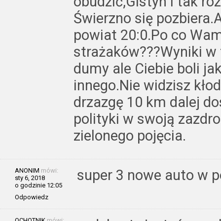
obudzić,Gistyń i tak r
Świerzno się pozbiera.A
powiat 20:0.Po co Wam
strażaków???Wyniki w t
dumy ale Ciebie boli ja
innego.Nie widzisz kło
drzazgę 10 km dalej do
polityki w swoją zazdr
zielonego pojęcia.
ANONIM
mówi:
super 3 nowe auto w po
sty 6, 2018
o godzinie 12:05
Odpowiedz
OCHOTNIK
mówi: