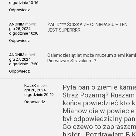
o godzinie 13:16
Odpowiedz
ANONIM
mówi:
ŻAL D*** ŚCISKA ŻE CI NIEPASUJE TEN
gru 28, 2024
JEST SUPERRRR
o godzinie 10:30
Odpowiedz
ANONIM
mówi:
Osiemdziesiąt lat może muzeum ziemi Kamie
gru 27, 2024
Pierwszym Strażakiem ?
o godzinie 17:50
Odpowiedz
KULEK
mówi:
Pyta pan o ziemie kami
gru 28, 2024
Straż Pożarną? Ruszam 
o godzinie 20:49
końca powiedzieć kto k
Odpowiedz
Mianowicie w powiecie
był odpowiedzialny pan 
Golczewo to zapraszam
histori. Pozdrawiam B.K 