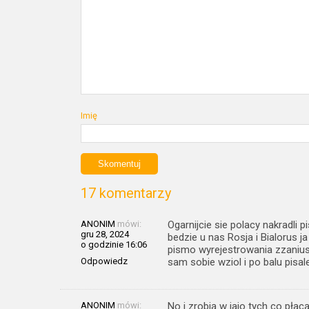
Imię
17 komentarzy
ANONIM
mówi:
Ogarnijcie sie polacy nakradli
gru 28, 2024
bedzie u nas Rosja i Bialorus 
o godzinie 16:06
pismo wyrejestrowania zzanius 
Odpowiedz
sam sobie wziol i po balu pisal
ANONIM
mówi:
No i zrobią w jajo tych co płac