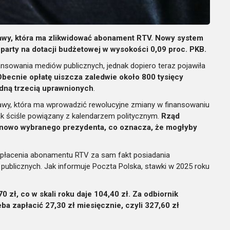
tawy, która ma zlikwidować abonament RTV. Nowy system
arty na dotacji budżetowej w wysokości 0,09 proc. PKB.
ansowania mediów publicznych, jednak dopiero teraz pojawiła
Obecnie opłatę uiszcza zaledwie około 800 tysięcy
dną trzecią uprawnionych
.
stawy, która ma wprowadzić rewolucyjne zmiany w finansowaniu
nak ściśle powiązany z kalendarzem politycznym.
Rząd
już nowo wybranego prezydenta, co oznacza, że mogłyby
 płacenia abonamentu RTV za sam fakt posiadania
 publicznych. Jak informuje Poczta Polska, stawki w 2025 roku
0 zł, co w skali roku daje 104,40 zł. Za odbiornik
eba zapłacić 27,30 zł miesięcznie, czyli 327,60 zł