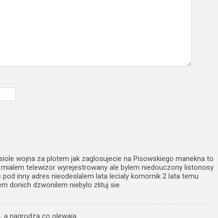
 pisiole wojna za plotem jak zaglosujecie na Pisowskiego manekna to
ja mialem telewizor wyrejestrowany ale bylem niedouczony listonosy
pod inny adres nieodeslalem lata lecialy komornik 2 lata temu
em donich dzwonilem niebylo zlituj sie
ą, a nagrodzą co olewają.