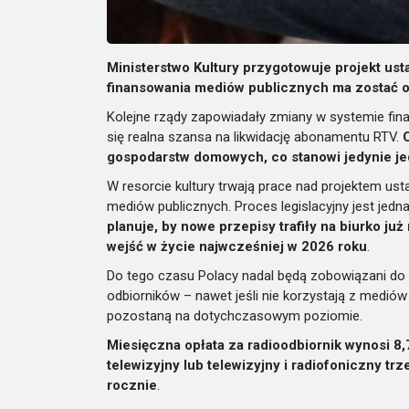
Ministerstwo Kultury przygotowuje projekt us
finansowania mediów publicznych ma zostać op
Kolejne rządy zapowiadały zmiany w systemie fin
się realna szansa na likwidację abonamentu
RTV
.
gospodarstw domowych, co stanowi jedynie je
W resorcie kultury trwają prace nad projektem u
mediów publicznych. Proces legislacyjny jest jed
planuje, by nowe przepisy trafiły na biurko 
wejść w życie najwcześniej w 2026 roku
.
Do tego czasu Polacy nadal będą zobowiązani do
odbiorników – nawet jeśli nie korzystają z mediów
pozostaną na dotychczasowym poziomie.
Miesięczna opłata za radioodbiornik wynosi 8,7
telewizyjny lub telewizyjny i radiofoniczny trz
rocznie
.