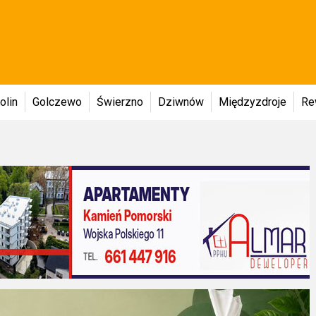
olin
Golczewo
Świerzno
Dziwnów
Międzyzdroje
Re