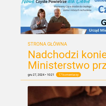
STRONA GŁÓWNA
Nadchodzi koni
Ministerstwo pr
gru 27, 2024
•
10:21
17 komentarzy