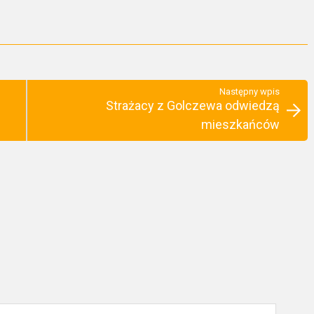
Następny wpis
Strażacy z Golczewa odwiedzą
mieszkańców