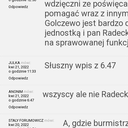
wdzięczni ze poświęca
Odpowiedz
pomagać wraz z innym
Golczewo jest bardzo
jednostką i pan Radec
na sprawowanej funkcj
JULKA
mówi:
Słuszny wpis z 6.47
kwi 21, 2022
o godzinie 11:33
Odpowiedz
ANONIM
mówi:
wszyscy ale nie Radeck
kwi 21, 2022
o godzinie 6:47
Odpowiedz
STALY FORUMOWICZ
mówi:
A, gdzie burmistr
kwi 20, 2022