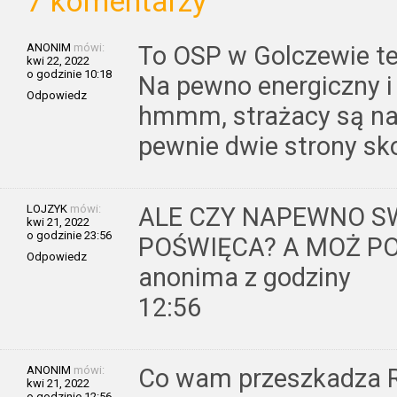
7 komentarzy
ANONIM
mówi:
To OSP w Golczewie te
kwi 22, 2022
o godzinie 10:18
Na pewno energiczny i 
Odpowiedz
hmmm, strażacy są na 
pewnie dwie strony sk
LOJZYK
mówi:
ALE CZY NAPEWNO S
kwi 21, 2022
o godzinie 23:56
POŚWIĘCA? A MOŻ P
Odpowiedz
anonima z godziny
12:56
ANONIM
mówi:
Co wam przeszkadza R
kwi 21, 2022
o godzinie 12:56