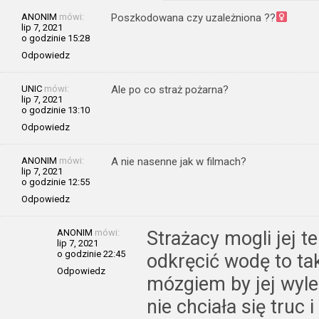
ANONIM
mówi:
Poszkodowana czy uzależniona ??‍
lip 7, 2021
o godzinie 15:28
Odpowiedz
UNIC
mówi:
Ale po co straż pożarna?
lip 7, 2021
o godzinie 13:10
Odpowiedz
ANONIM
mówi:
A nie nasenne jak w filmach?
lip 7, 2021
o godzinie 12:55
Odpowiedz
ANONIM
mówi:
Strażacy mogli jej t
lip 7, 2021
o godzinie 22:45
odkręcić wodę to tak
Odpowiedz
mózgiem by jej wyle
nie chciała się truc 