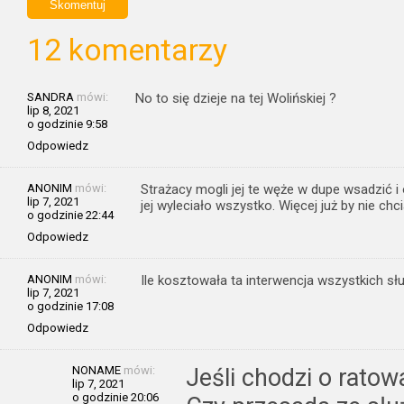
12 komentarzy
SANDRA
mówi:
No to się dzieje na tej Wolińskiej ?
lip 8, 2021
o godzinie 9:58
Odpowiedz
ANONIM
mówi:
Strażacy mogli jej te węże w dupe wsadzić i
lip 7, 2021
jej wyleciało wszystko. Więcej już by nie chci
o godzinie 22:44
Odpowiedz
ANONIM
mówi:
Ile kosztowała ta interwencja wszystkich sł
lip 7, 2021
o godzinie 17:08
Odpowiedz
NONAME
mówi:
Jeśli chodzi o ratow
lip 7, 2021
o godzinie 20:06