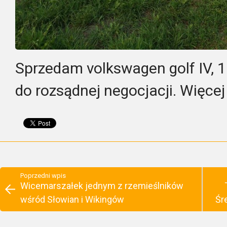
Sprzedam volkswagen golf IV, 1.
do rozsądnej negocjacji. Więce
Poprzedni wpis
Wicemarszałek jednym z rzemieślników
wśród Słowian i Wikingów
Śr