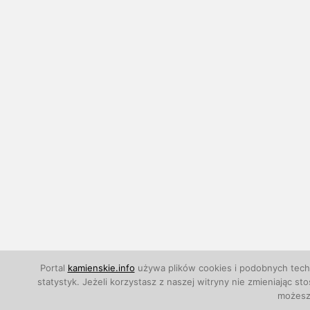
Portal
kamienskie.info
używa plików cookies i podobnych techn
statystyk. Jeżeli korzystasz z naszej witryny nie zmieniają
możesz 