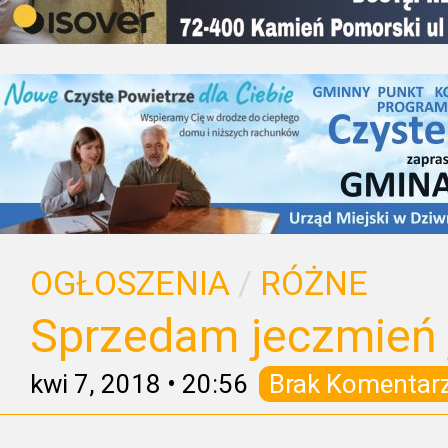
OGŁOSZENIA
/
RÓŻNE
Sprzedam jeczmień j
kwi 7, 2018
•
20:56
Brak Komentar