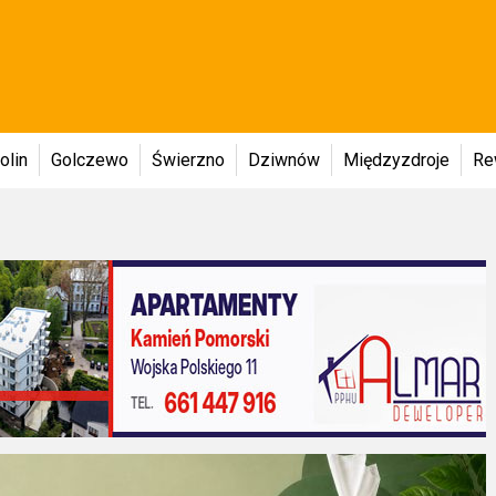
olin
Golczewo
Świerzno
Dziwnów
Międzyzdroje
Re