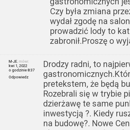
gastronomicznych jes
Czy była zmiana prze
wydał zgodę na salon
prowadzić lody to ka
zabronił.Proszę o wyj
M-JE.
mówi:
Drodzy radni, to najpie
kwi 1, 2022
o godzinie 8:37
gastronomicznych.Które
Odpowiedz
pretekstem, że będą b
Rozebrali się w trybie p
dzierżawę te same punkt
inwestycją ?. Kiedy ru
na budowę?. Nowe Cent