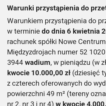
Warunki przystąpienia do prze
Warunkiem przystąpienia do prz
w terminie
do dnia 6 kwietnia 
rachunek spółki Nowe Centrum s
Międzyzdrojach numer 52 1020
3944
wadium
, w pieniądzu (w z
kwocie 10.000,00 zł
(dziesięć t
z czterech oferowanych
do wyd
powierzchni 49 m² (tereny oz
nr 2, nr 3 i nr 4)
w kwocie 4.000,