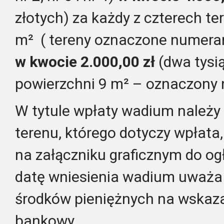
złotych) za każdy z czterech t
m² ( tereny oznaczone numerami: 
w kwocie 2.000,00 zł
(dwa tysią
powierzchni 9 m² – oznaczony
W tytule wpłaty wadium należ
terenu, którego dotyczy wpłata
na załączniku graficznym do og
datę wniesienia wadium uważa 
środków pieniężnych na wska
bankowy.