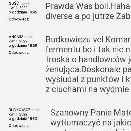
GOŚĆ
mówi:
Prawda Was boli.Hahaha
kwi 1, 2022
o godzinie 19:45
diverse a po jutrze Żab
Odpowiedz
ANONIM
mówi:
Budkowiczu vel Komarze
kwi 1, 2022
o godzinie 18:59
fermentu bo i tak nic n
Odpowiedz
troska o handlowców j
żenująca.Doskonale pa
wysiudal z punktów i 
z ciuchami na wydmie
BUDKOWICZ
mówi:
Szanowny Panie Mate
kwi 1, 2022
o godzinie 18:30
wytłumaczyć na jaki
Odpowiedz