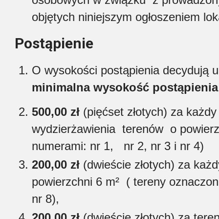
objętych niniejszym ogłoszeniem lok
Postąpienie
O wysokości postąpienia decydują uc
minimalna wysokość
postąpienia
500,00 zł
(pięćset złotych) za każdy
wydzierżawienia terenów o powierz
numerami: nr 1, nr 2, nr 3 i nr 4)
200,00 zł
(dwieście złotych) za każd
powierzchni 6 m² ( tereny oznaczone
nr 8),
200,00 zł
(dwieście złotych) za tere