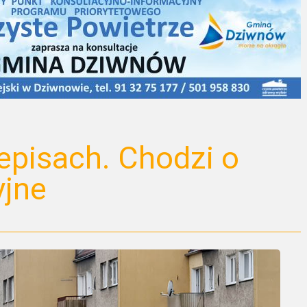
episach. Chodzi o
yjne