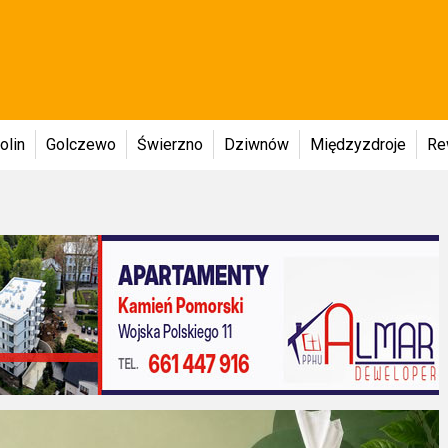
olin
Golczewo
Świerzno
Dziwnów
Międzyzdroje
Re