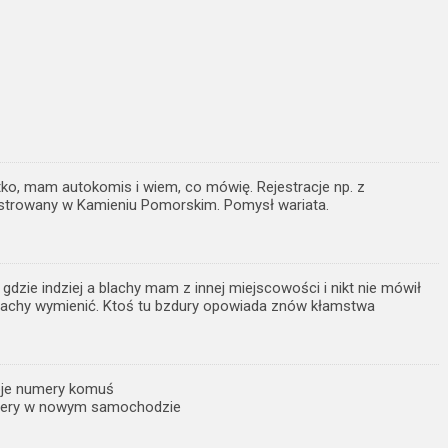
ko, mam autokomis i wiem, co mówię. Rejestracje np. z
strowany w Kamieniu Pomorskim. Pomysł wariata.
gdzie indziej a blachy mam z innej miejscowości i nikt nie mówił
achy wymienić. Ktoś tu bzdury opowiada znów kłamstwa
oje numery komuś
mery w nowym samochodzie