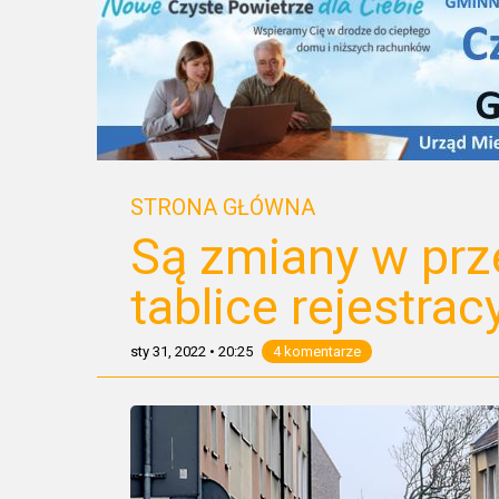
STRONA GŁÓWNA
Są zmiany w prz
tablice rejestrac
sty 31, 2022
•
20:25
4 komentarze