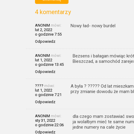
4 komentarzy
ANONIM
mówi:
Nowy ład- nowy burdel
lut 2, 2022
o godzinie 7:55
Odpowiedz
ANONIM
mówi:
Bezsens i bałagan mówiąc krót
lut 1, 2022
Bieszczad, a samochód zareje
o godzinie 13:45
Odpowiedz
????
mówi:
A była ? ????? Od lat mieszkam 
lut 1, 2022
przy zmianie dowodu że mam bl
o godzinie 7:21
Odpowiedz
ANONIM
mówi:
dla czego mam zostawiać sw
sty 31, 2022
ja wolałbym mieć te same nu
o godzinie 22:06
jedne numery na całe życie
Odpowiedz