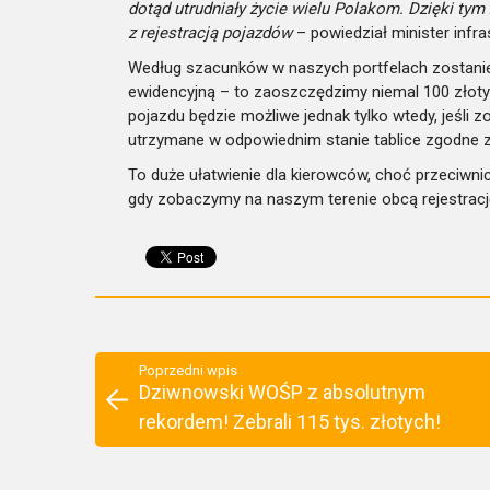
dotąd utrudniały życie wielu Polakom. Dzięki t
z rejestracją pojazdów
– powiedział minister infr
Według szacunków w naszych portfelach zostanie o
ewidencyjną – to zaoszczędzimy niemal 100 zło
pojazdu będzie możliwe jednak tylko wtedy, jeśli z
utrzymane w odpowiednim stanie tablice zgodne
To duże ułatwienie dla kierowców, choć przeciwnic
gdy zobaczymy na naszym terenie obcą rejestracj
Poprzedni wpis
Dziwnowski WOŚP z absolutnym
rekordem! Zebrali 115 tys. złotych!