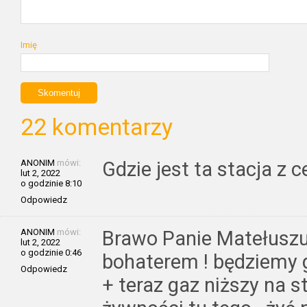
Imię
22 komentarzy
ANONIM
mówi:
Gdzie jest ta stacja z 
lut 2, 2022
o godzinie 8:10
Odpowiedz
ANONIM
mówi:
Brawo Panie Matełuszu
lut 2, 2022
o godzinie 0:46
bohaterem ! będziemy 
Odpowiedz
+ teraz gaz niższy na s