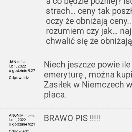
a co będzie później? iś
strach… ceny tak posz
oczy że obniżają ceny.
rozumiem czy jak… na
chwalić się że obniżają
JAN
mówi:
Niech jeszcze powie ile
lut 1, 2022
o godzinie 9:27
emeryturę , można kupi
Odpowiedz
Zasiłek w Niemczech wi
płaca.
ANONIM
mówi:
BRAWO PIS !!!!!
lut 1, 2022
o godzinie 9:21
Odpowiedz