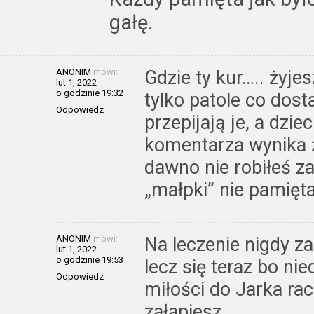
gałę.
ANONIM
mówi:
Gdzie ty kur….. żyje
lut 1, 2022
o godzinie 19:32
tylko patole co dosta
Odpowiedz
przepijają je, a dzie
komentarza wynika ż
dawno nie robiłeś 
„małpki” nie pamięta
ANONIM
mówi:
Na leczenie nigdy za
lut 1, 2022
o godzinie 19:53
lecz się teraz bo ni
Odpowiedz
miłości do Jarka racz
załapiesz.