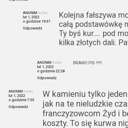
ANONIM
mówi:
Kolejna fałszywa mo
lut 1, 2022
o godzinie 19:37
całą podstawówkę na
Odpowiedz
Ty byś kur…. pod mos
kilka złotych dali. Pa
ANONIM
mówi:
BRAWO PIS !!!!!
lut 1, 2022
o godzinie 22:28
Odpowiedz
ANONIM
mówi:
W kamieniu tylko jeden
lut 1, 2022
o godzinie 7:55
jak na te nieludzkie cza
Odpowiedz
franczyzowcom Żyd i b
koszty. To się kurwa ni