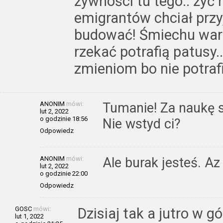
żywności tu tego.. żyć 
emigrantów chciał prz
budować! Śmiechu warte
rzekać potrafią patusy..
zmieniom bo nie potraf
ANONIM
mówi:
Tumanie! Za naukę s
lut 2, 2022
o godzinie 18:56
Nie wstyd ci?
Odpowiedz
ANONIM
mówi:
Ale burak jesteś. Az
lut 2, 2022
o godzinie 22:00
Odpowiedz
GOSC
mówi:
Dzisiaj tak a jutro w g
lut 1, 2022