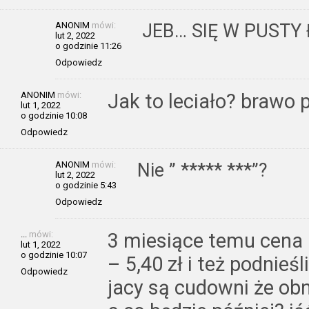
ANONIM
mówi:
JEB… SIĘ W PUSTY 
lut 2, 2022
o godzinie 11:26
Odpowiedz
ANONIM
mówi:
Jak to leciało? brawo p
lut 1, 2022
o godzinie 10:08
Odpowiedz
ANONIM
mówi:
Nie ” ***** ***”?
lut 2, 2022
o godzinie 5:43
Odpowiedz
...
mówi:
3 miesiące temu cena 
lut 1, 2022
o godzinie 10:07
– 5,40 zł i też podnieś
Odpowiedz
jacy są cudowni że obn