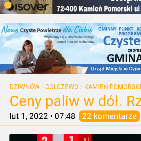
DZIWNÓW
/
GOLCZEWO
/
KAMIEŃ POMORSK
Ceny paliw w dół. R
lut 1, 2022
•
07:48
22 komentarze