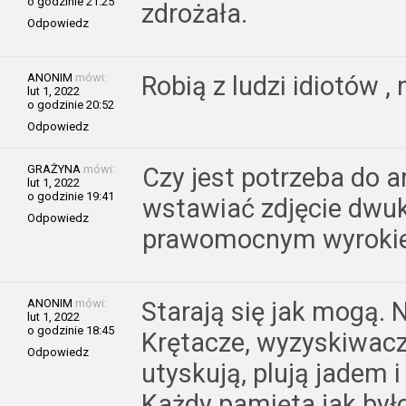
o godzinie 21:25
zdrożała.
Odpowiedz
ANONIM
mówi:
Robią z ludzi idiotów , n
lut 1, 2022
o godzinie 20:52
Odpowiedz
GRAŻYNA
mówi:
Czy jest potrzeba do ar
lut 1, 2022
o godzinie 19:41
wstawiać zdjęcie dwu
Odpowiedz
prawomocnym wyroki
ANONIM
mówi:
Starają się jak mogą. N
lut 1, 2022
o godzinie 18:45
Krętacze, wyzyskiwacze
Odpowiedz
utyskują, plują jadem 
Każdy pamięta jak był