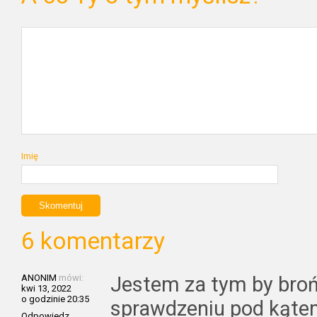
Imię
6 komentarzy
ANONIM
mówi:
Jestem za tym by broń
kwi 13, 2022
o godzinie 20:35
sprawdzeniu pod kąte
Odpowiedz