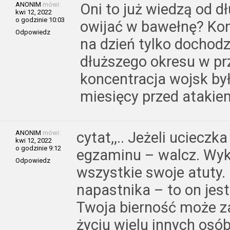
ANONIM
mówi:
Oni to już wiedzą od d
kwi 12, 2022
o godzinie 10:03
owijać w bawełnę? Konf
Odpowiedz
na dzień tylko dochodz
dłuższego okresu w pr
koncentracja wojsk by
miesięcy przed atakie
ANONIM
mówi:
cytat,,.. Jeżeli ucieczka
kwi 12, 2022
o godzinie 9:12
egzaminu – walcz. Wyk
Odpowiedz
wszystkie swoje atuty. 
napastnika – to on jest
Twoja bierność może 
życiu wielu innych osób