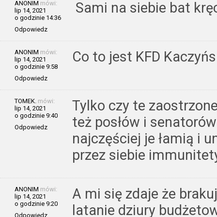
ANONIM
mówi:
Sami na siebie bat krę
lip 14, 2021
o godzinie 14:36
Odpowiedz
ANONIM
mówi:
Co to jest KFD Kaczyń
lip 14, 2021
o godzinie 9:58
Odpowiedz
TOMEK.
mówi:
Tylko czy te zaostrzon
lip 14, 2021
o godzinie 9:40
też posłów i senatoró
Odpowiedz
najczęściej je łamią i 
przez siebie immunitety
ANONIM
mówi:
A mi się zdaje że brak
lip 14, 2021
o godzinie 9:20
latanie dziury budżeto
Odpowiedz