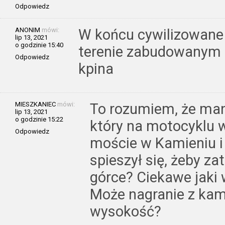
Odpowiedz
ANONIM
mówi:
W końcu cywilizowane 
lip 13, 2021
o godzinie 15:40
terenie zabudowanym 2
Odpowiedz
kpina
MIESZKANIEC
mówi:
To rozumiem, że mand
lip 13, 2021
o godzinie 15:22
który na motocyklu w
Odpowiedz
moście w Kamieniu i 
spieszył się, żeby z
górce? Ciekawe jaki
Może nagranie z kam
wysokość?