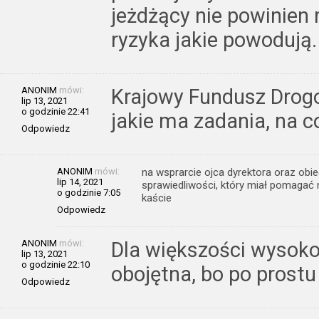
jeżdżący nie powinien
ryzyka jakie powodują.
ANONIM
mówi:
Krajowy Fundusz Drogo
lip 13, 2021
o godzinie 22:41
jakie ma zadania, na c
Odpowiedz
ANONIM
mówi:
na wsprarcie ojca dyrektora oraz obi
lip 14, 2021
sprawiedliwości, który miał pomaga
o godzinie 7:05
kaście
Odpowiedz
ANONIM
mówi:
Dla większości wysok
lip 13, 2021
o godzinie 22:10
obojętna, bo po prostu 
Odpowiedz