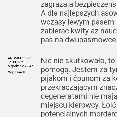
zagrazaja bezpieczens
A dla najlepszych asow
wczasy lewym pasem i
zabierac kwity az nauc
pas na dwupasmowce !
ANONIM
mówi:
Nic nie skutkowało, t
lip 13, 2021
o godzinie 22:47
pomogą. Jestem za tym
Odpowiedz
pijakom i ćpunom za k
przekraczającym znacz
degeneratami nie maj
miejscu kierowcy. Łoić 
potencjalnych morderc