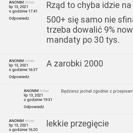
ANONIM
mówi:
Rząd to chyba idzie na
lip 13, 2021
o godzinie 17:41
500+ się samo nie sfi
Odpowiedz
trzeba dowalić 9% now
mandaty po 30 tys.
ANONIM
mówi:
A zarobki 2000
lip 13, 2021
o godzinie 16:37
Odpowiedz
ANONIM
mówi:
Będziesz jechał zgodnie z przepisami
lip 13, 2021
o godzinie 19:31
Odpowiedz
ANONIM
mówi:
lekkie przegięcie
lip 13, 2021
o godzinie 16:20