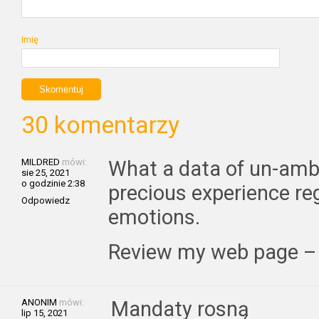
Imię
30 komentarzy
MILDRED
mówi:
What a data of un-amb
sie 25, 2021
o godzinie 2:38
precious experience r
Odpowiedz
emotions.
Review my web page 
ANONIM
mówi:
Mandaty rosną
lip 15, 2021