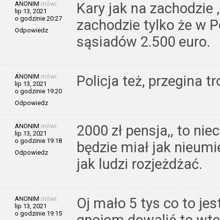
ANONIM
mówi:
Kary jak na zachodzie 
lip 13, 2021
o godzinie 20:27
zachodzie tylko że w P
Odpowiedz
sąsiadów 2.500 euro.
ANONIM
mówi:
Policja też, przegina t
lip 13, 2021
o godzinie 19:20
Odpowiedz
ANONIM
mówi:
2000 zł pensja,, to nie
lip 13, 2021
o godzinie 19:18
będzie miał jak nieumi
Odpowiedz
jak ludzi rozjeżdżać.
ANONIM
mówi:
Oj mało 5 tys co to jes
lip 13, 2021
o godzinie 19:15
gnojom dowalić to wte