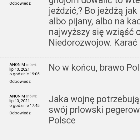
Odpowiedz
jeździć,? Bo jeżdżą jak
albo pijany, albo na ka
najwyższy się wziąść o
Niedorozwojow. Karać i
ANONIM
mówi:
No w końcu, brawo Poli
lip 13, 2021
o godzinie 19:05
Odpowiedz
ANONIM
mówi:
Jaka wojnę potrzebują 
lip 13, 2021
o godzinie 17:45
swój prlowski pegerow
Odpowiedz
Polsce