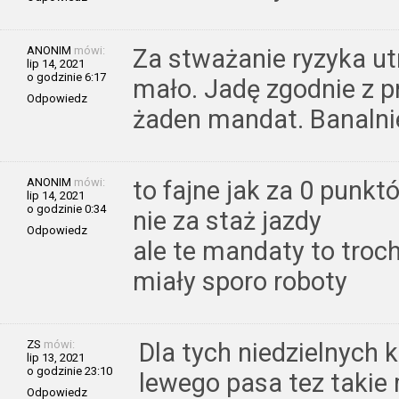
ANONIM
mówi:
Za stważanie ryzyka utr
lip 14, 2021
o godzinie 6:17
mało. Jadę zgodnie z pr
Odpowiedz
żaden mandat. Banalnie
ANONIM
mówi:
to fajne jak za 0 punkt
lip 14, 2021
o godzinie 0:34
nie za staż jazdy
Odpowiedz
ale te mandaty to troc
miały sporo roboty
ZS
mówi:
Dla tych niedzielnych 
lip 13, 2021
o godzinie 23:10
lewego pasa tez takie
Odpowiedz