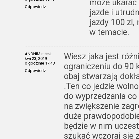
moze ukarac 
Odpowiedz
jazde i utru
jazdy 100 zl,
w temacie.
ANONIM
mówi:
Wiesz jaka jest róż
kwi 23, 2019
o godzinie 17:48
ograniczeniu do 90 
Odpowiedz
obaj stwarzają dokł
.Ten co jedzie woln
do wyprzedzania co 
na zwiększenie zagr
duże prawdopodobie
będzie w nim uczestn
szukać wczoraj się z