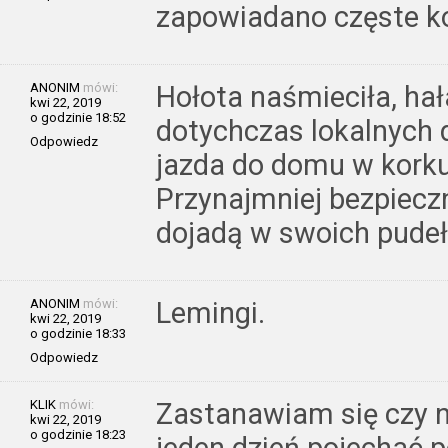
zapowiadano częste k
ANONIM
mówi:
Hołota naśmieciła, ha
kwi 22, 2019
o godzinie 18:52
dotychczas lokalnych 
Odpowiedz
jazda do domu w korku
Przynajmniej bezpiecz
dojadą w swoich pudeł
ANONIM
mówi:
Lemingi.
kwi 22, 2019
o godzinie 18:33
Odpowiedz
KLIK
mówi:
Zastanawiam się czy 
kwi 22, 2019
o godzinie 18:23
jeden dzień pojechać 