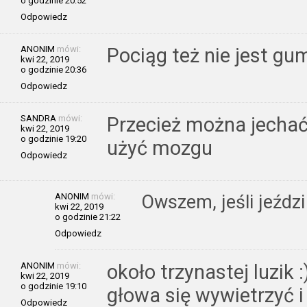
o godzinie 20:52
Odpowiedz
ANONIM
mówi:
Pociąg też nie jest gu
kwi 22, 2019
o godzinie 20:36
Odpowiedz
SANDRA
mówi:
Przecież można jechać 
kwi 22, 2019
o godzinie 19:20
użyć mozgu
Odpowiedz
ANONIM
mówi:
Owszem, jeśli jeździ
kwi 22, 2019
o godzinie 21:22
Odpowiedz
ANONIM
mówi:
około trzynastej luzik 
kwi 22, 2019
o godzinie 19:10
głowa się wywietrzyć 
Odpowiedz