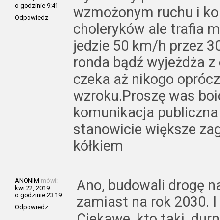
o godzinie 9:41
wzmożonym ruchu i kor
Odpowiedz
choleryków ale trafia m
jedzie 50 km/h przez 3
ronda bądź wyjeżdża z 
czeka aż nikogo oprócz
wzroku.Proszę was boic
komunikacja publiczna
stanowicie większe zag
kółkiem
ANONIM
mówi:
Ano, budowali drogę na
kwi 22, 2019
o godzinie 23:19
zamiast na rok 2030. I 
Odpowiedz
Ciekawe, kto taki, du