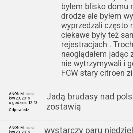
byłem blisko domu n
drodze ale byłem w
wyprzedzali często 
ciekawe były też s
rejestracjach . Troc
naoglądałem jadąc z
nie wytrzymywali i g
FGW stary citroen z
ANONIM
mówi:
Jadą brudasy nad pols
kwi 23, 2019
o godzinie 12:43
zostawią
Odpowiedz
ANONIM
mówi:
wystarczy paru niedzie
kwi 23, 2019