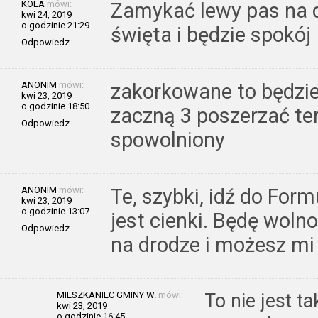
KOLA
mówi:
Zamykać lewy pas na 
kwi 24, 2019
o godzinie 21:29
święta i będzie spokój
Odpowiedz
ANONIM
mówi:
zakorkowane to będzie 
kwi 23, 2019
o godzinie 18:50
zaczną 3 poszerzać ter
Odpowiedz
spowolniony
ANONIM
mówi:
Te, szybki, idź do For
kwi 23, 2019
o godzinie 13:07
jest cienki. Będę wolno
Odpowiedz
na drodze i możesz mi
MIESZKANIEC GMINY W.
mówi:
To nie jest ta
kwi 23, 2019
o godzinie 16:45