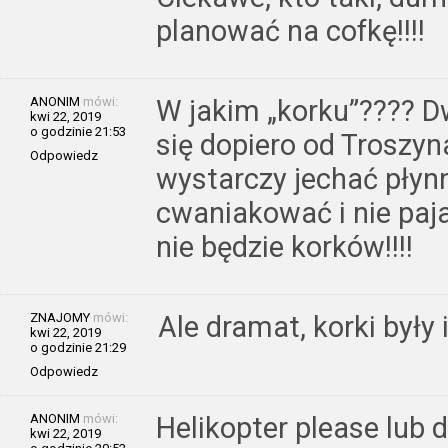
planować na cofkę!!!!
ANONIM
mówi:
W jakim „korku”???? 
kwi 22, 2019
o godzinie 21:53
się dopiero od Troszyn
Odpowiedz
wystarczy jechać płynn
cwaniakować i nie paj
nie będzie korków!!!!
ZNAJOMY
mówi:
Ale dramat, korki były 
kwi 22, 2019
o godzinie 21:29
Odpowiedz
ANONIM
mówi:
Helikopter please lub 
kwi 22, 2019