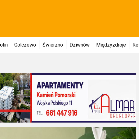
olin
Golczewo
Świerzno
Dziwnów
Międzyzdroje
Re