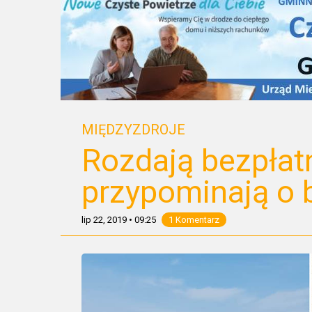
MIĘDZYZDROJE
Rozdają bezpłatn
przypominają o 
lip 22, 2019
•
09:25
1 Komentarz