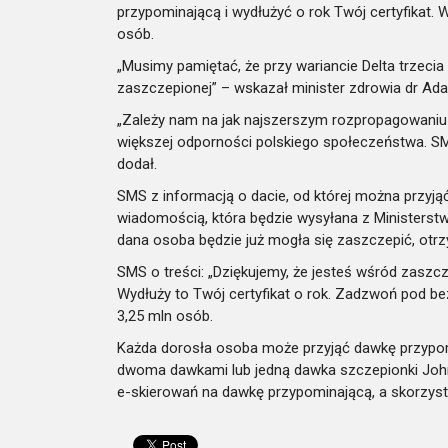
przypominającą i wydłużyć o rok Twój certyfikat. 
osób.
„Musimy pamiętać, że przy wariancie Delta trze
zaszczepionej” – wskazał minister zdrowia dr Ada
„Zależy nam na jak najszerszym rozpropagowani
większej odporności polskiego społeczeństwa. SM
dodał.
SMS z informacją o dacie, od której można przyjąć
wiadomością, która będzie wysyłana z Ministerst
dana osoba będzie już mogła się zaszczepić, otr
SMS o treści: „Dziękujemy, że jesteś wśród zaszc
Wydłuży to Twój certyfikat o rok. Zadzwoń pod be
3,25 mln osób.
Każda dorosła osoba może przyjąć dawkę przypom
dwoma dawkami lub jedną dawka szczepionki Joh
e-skierowań na dawkę przypominającą, a skorzysta