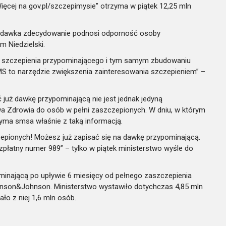
Więcej na gov.pl/szczepimysie” otrzyma w piątek 12,25 mln
cia dawka zdecydowanie podnosi odporność osoby
m Niedzielski.
u szczepienia przypominającego i tym samym zbudowaniu
S to narzędzie zwiększenia zainteresowania szczepieniem” –
 już dawkę przypominającą nie jest jednak jedyną
wa Zdrowia do osób w pełni zaszczepionych. W dniu, w którym
zyma smsa właśnie z taką informacją.
zepionych! Możesz już zapisać się na dawkę przypominającą.
zpłatny numer 989” – tylko w piątek ministerstwo wyśle do
inającą po upływie 6 miesięcy od pełnego zaszczepienia
nson&Johnson. Ministerstwo wystawiło dotychczas 4,85 mln
ło z niej 1,6 mln osób.