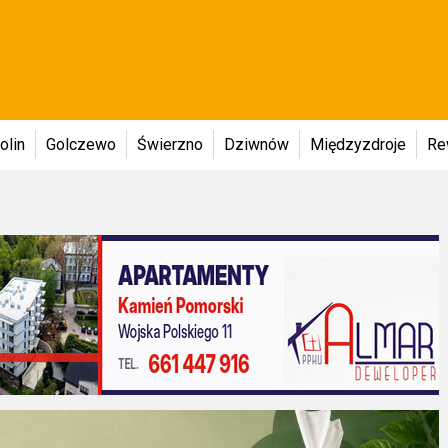
olin
Golczewo
Świerzno
Dziwnów
Międzyzdroje
Re