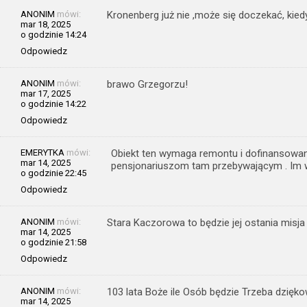
ANONIM
mówi:
Kronenberg już nie ,może się doczekać, kied
mar 18, 2025
o godzinie 14:24
Odpowiedz
ANONIM
mówi:
brawo Grzegorzu!
mar 17, 2025
o godzinie 14:22
Odpowiedz
EMERYTKA
mówi:
Obiekt ten wymaga remontu i dofinansowa
mar 14, 2025
pensjonariuszom tam przebywającym . Im w
o godzinie 22:45
Odpowiedz
ANONIM
mówi:
Stara Kaczorowa to będzie jej ostania misja 
mar 14, 2025
o godzinie 21:58
Odpowiedz
ANONIM
mówi:
103 lata Boże ile Osób będzie Trzeba dzięk
mar 14, 2025