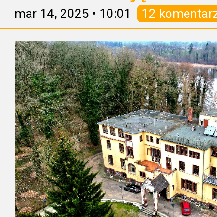
mar 14, 2025
•
10:01
12 komentar