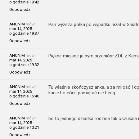
o godzinie 19:42
Odpowiedz
ANONIM
mówi:
Pan wyższa półka po wypadku leżał w Sniat
mar 14, 2025
o godzinie 19:37
Odpowiedz
ANONIM
mówi:
Piękne miejsce ja bym przeniósł ZOL z Kami
mar 14, 2025
o godzinie 19:32
Odpowiedz
ANONIM
mówi:
Tu właśnie skończysz anka, a za miłość I d
mar 14, 2025
kacie bo córki pamiętać nie będą
o godzinie 16:40
Odpowiedz
ANONIM
mówi:
bo to jednego dziadka rodzina tak oszukala 
mar 14, 2025
o godzinie 10:21
Odpowiedz