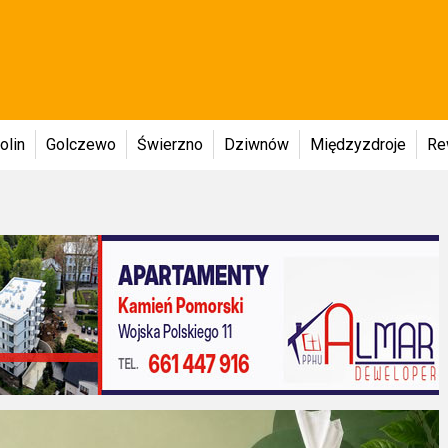
olin
Golczewo
Świerzno
Dziwnów
Międzyzdroje
Re