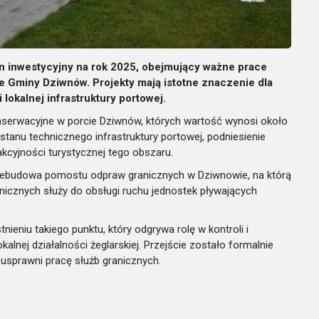
n inwestycyjny na rok 2025, obejmujący ważne prace
 Gminy Dziwnów. Projekty mają istotne znaczenie dla
okalnej infrastruktury portowej.
nserwacyjne w porcie Dziwnów, których wartość wynosi około
 stanu technicznego infrastruktury portowej, podniesienie
kcyjności turystycznej tego obszaru.
przebudowa pomostu odpraw granicznych w Dziwnowie, na którą
nicznych służy do obsługi ruchu jednostek pływających
ieniu takiego punktu, który odgrywa rolę w kontroli i
nej działalności żeglarskiej. Przejście zostało formalnie
usprawni pracę służb granicznych.