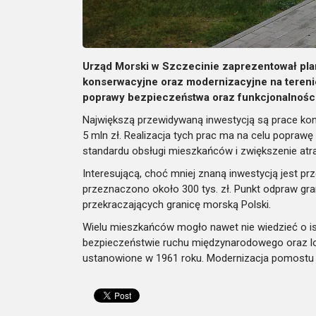
Urząd Morski w Szczecinie zaprezentował pla
konserwacyjne oraz modernizacyjne na terenie
poprawy bezpieczeństwa oraz funkcjonalności l
Największą przewidywaną inwestycją są prace ko
5 mln zł. Realizacja tych prac ma na celu poprawę
standardu obsługi mieszkańców i zwiększenie atra
Interesującą, choć mniej znaną inwestycją jest 
przeznaczono około 300 tys. zł. Punkt odpraw gra
przekraczających granicę morską Polski.
Wielu mieszkańców mogło nawet nie wiedzieć o istn
bezpieczeństwie ruchu międzynarodowego oraz lokal
ustanowione w 1961 roku. Modernizacja pomostu 