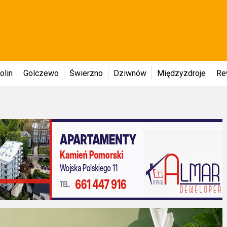
olin
Golczewo
Świerzno
Dziwnów
Międzyzdroje
Re