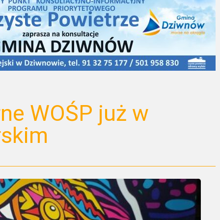
rne WOŚP już w
rskim