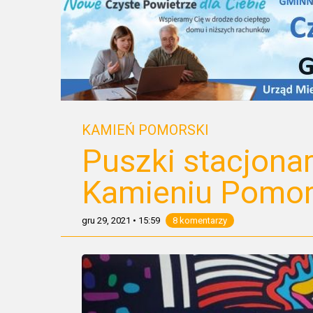
KAMIEŃ POMORSKI
Puszki stacjona
Kamieniu Pomo
gru 29, 2021
•
15:59
8 komentarzy