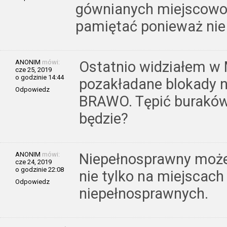
gównianych miejscowo
pamiętać ponieważ nie c
ANONIM
mówi:
Ostatnio widziałem w
cze 25, 2019
o godzinie 14:44
pozakładane blokady n
Odpowiedz
BRAWO. Tępić buraków
będzie?
ANONIM
mówi:
Niepełnosprawny może 
cze 24, 2019
o godzinie 22:08
nie tylko na miejscac
Odpowiedz
niepełnosprawnych.