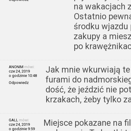
na wakacjach 
Ostatnio pewna
środku wjazdu 
zakupy a mies
po krawężnikac
ANONIM
mówi:
Jak mnie wkurwiają te
cze 24, 2019
o godzinie 10:48
furami do nadmorskieg
Odpowiedz
dość, że jeździć nie po
krzakach, żeby tylko z
GALL
mówi:
Miejsce pokazane na fi
cze 24, 2019
o godzinie 9:59