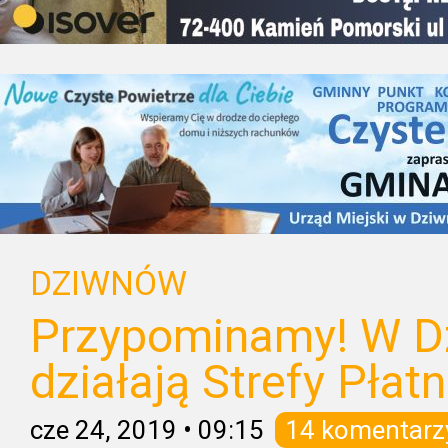
DZIWNÓW
Przypominamy! W D
działają Strefy Pła
cze 24, 2019
•
09:15
14 komentarz