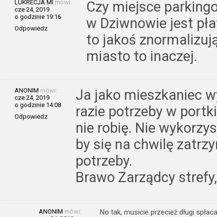
LUKRECJA MI
mówi:
Czy miejsce parking
cze 24, 2019
o godzinie 19:16
w Dziwnowie jest pła
Odpowiedz
to jakoś znormalizuj
miasto to inaczej.
ANONIM
mówi:
Ja jako mieszkaniec 
cze 24, 2019
o godzinie 14:08
razie potrzeby w portki
Odpowiedz
nie robię. Nie wykorzy
by się na chwilę zatr
potrzeby.
Brawo Zarządcy strefy
ANONIM
mówi:
No tak, musicie przecież długi spłac