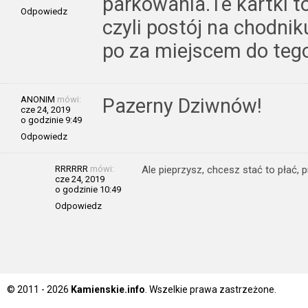
parkowania.Te kartki t
Odpowiedz
czyli postój na chodnik
po za miejscem do teg
ANONIM
mówi:
Pazerny Dziwnów!
cze 24, 2019
o godzinie 9:49
Odpowiedz
RRRRRR
mówi:
Ale pieprzysz, chcesz stać to płać, p
cze 24, 2019
o godzinie 10:49
Odpowiedz
© 2011 - 2026
Kamienskie.info
. Wszelkie prawa zastrzeżone.