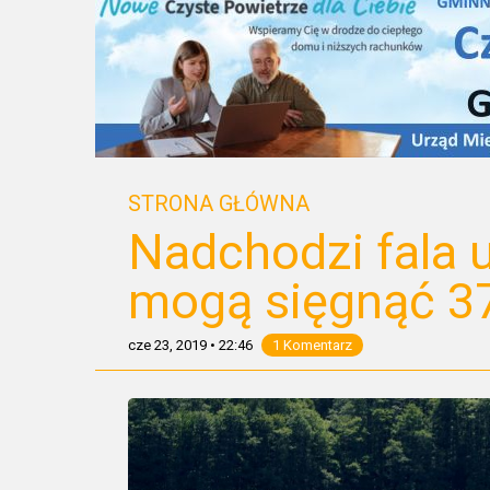
STRONA GŁÓWNA
Nadchodzi fala 
mogą sięgnąć 37
cze 23, 2019
•
22:46
1 Komentarz