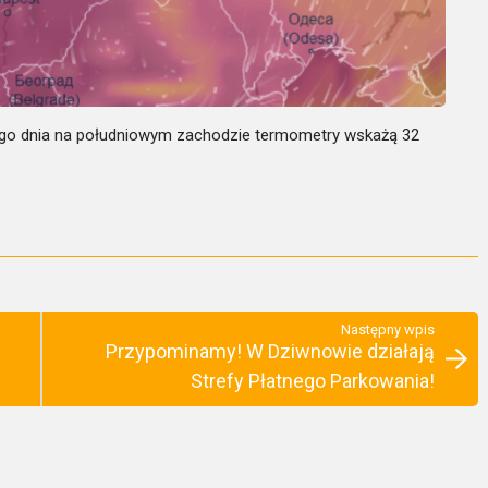
ego dnia na południowym zachodzie termometry wskażą 32
Następny wpis
Przypominamy! W Dziwnowie działają
Strefy Płatnego Parkowania!