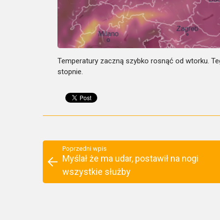
Temperatury zaczną szybko rosnąć od wtorku. T
stopnie.
Poprzedni wpis
Myślał że ma udar, postawił na nogi
wszystkie służby