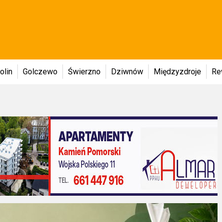
olin
Golczewo
Świerzno
Dziwnów
Międzyzdroje
Re