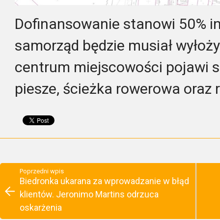
Dofinansowanie stanowi 50% in
samorząd będzie musiał wyłożyć
centrum miejscowości pojawi si
piesze, ścieżka rowerowa oraz 
Poprzedni wpis
Biedronka ukarana za wprowadzanie w błąd
klientów. Jeronimo Martins odrzuca
oskarżenia