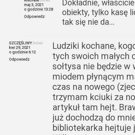
ANONIM
mówi:
Dokładnie, właścicie
maj 3, 2021
o godzinie 13:28
obiekty, tylko kasę 
Odpowiedz
tak się nie da…
SZCZĘŚLIWY
mówi:
Ludziki kochane, kog
kwi 29, 2021
o godzinie 6:12
tych swoich małych c
Odpowiedz
sołtysa nie będzie 
miodem płynącym mał
czas na nowego (zjec
trzymam kciuki za no
artykuł tam hejt. Bra
już dochodzą do mnie
bibliotekarka hejtuje 