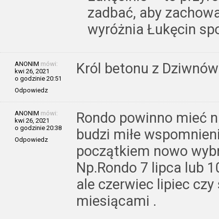
zadbać, aby zachować
wyróżnia Łukęcin sp
ANONIM
mówi:
Król betonu z Dziwnówk
kwi 26, 2021
o godzinie 20:51
Odpowiedz
ANONIM
mówi:
Rondo powinno mieć n
kwi 26, 2021
o godzinie 20:38
budzi miłe wspomnieni
Odpowiedz
początkiem nowo wybr
Np.Rondo 7 lipca lub 1
ale czerwiec lipiec czy
miesiącami .