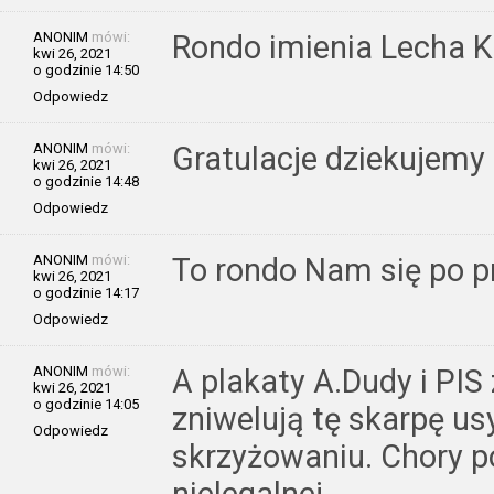
ANONIM
mówi:
Rondo imienia Lecha K
kwi 26, 2021
o godzinie 14:50
Odpowiedz
ANONIM
mówi:
Gratulacje dziekujemy
kwi 26, 2021
o godzinie 14:48
Odpowiedz
ANONIM
mówi:
To rondo Nam się po p
kwi 26, 2021
o godzinie 14:17
Odpowiedz
ANONIM
mówi:
A plakaty A.Dudy i PIS 
kwi 26, 2021
o godzinie 14:05
zniwelują tę skarpę us
Odpowiedz
skrzyżowaniu. Chory p
nielegalnej.