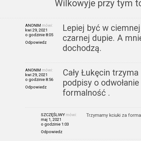
Wilkowyje przy tym to 
ANONIM
mówi:
Lepiej być w ciemnej
kwi 29, 2021
o godzinie 8:05
czarnej dupie. A mni
Odpowiedz
dochodzą.
ANONIM
mówi:
Cały Łukęcin trzyma 
kwi 29, 2021
o godzinie 8:56
podpisy o odwołanie 
Odpowiedz
formalność .
SZCZĘŚLIWY
mówi:
Trzymamy kciuki za formaln
maj 1, 2021
o godzinie 1:03
Odpowiedz