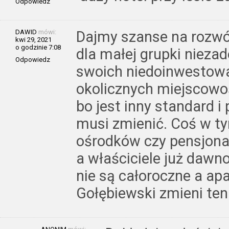
Odpowiedz
DAWID
mówi:
Dajmy szanse na rozwój
kwi 29, 2021
o godzinie 7:08
dla małej grupki nieza
Odpowiedz
swoich niedoinwestow
okolicznych miejscowoś
bo jest inny standard i
musi zmienić. Coś w ty
ośrodków czy pensjona
a właściciele już dawno 
nie są całoroczne a ap
Gołębiewski zmieni ten 