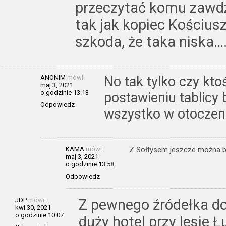
przeczytać komu zawdz
tak jak kopiec Kościusz
szkoda, że taka niska….
ANONIM
mówi:
No tak tylko czy kto
maj 3, 2021
o godzinie 13:13
postawieniu tablicy
Odpowiedz
wszystko w otoczen
KAMA
mówi:
Z Sołtysem jeszcze można by 
maj 3, 2021
o godzinie 13:58
Odpowiedz
JDP
mówi:
Z pewnego źródełka d
kwi 30, 2021
o godzinie 10:07
duży hotel przy lesie Ł