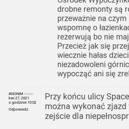
drobne remonty są r
przeważnie na czym 
wspomnę o łazienkac
rezerwują bo nie maj
Przecież jak się prz
wiecznie hałas dziec
niezadowoleni górni
wypocząć ani się zre
ANONIM
mówi:
Przy końcu ulicy Spac
kwi 27, 2021
o godzinie 10:02
można wykonać zjazd t
Odpowiedz
zejście dla niepełnosp