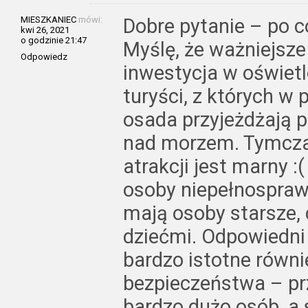
MIESZKANIEC
mówi:
Dobre pytanie – po 
kwi 26, 2021
o godzinie 21:47
Myślę, że ważniejsze
Odpowiedz
inwestycja w oświetl
turyści, z których w 
osada przyjeżdżają p
nad morzem. Tymcza
atrakcji jest marny :
osoby niepełnospraw
mają osoby starsze, 
dziećmi. Odpowiedni 
bardzo istotne równ
bezpieczeństwa – pr
bardzo dużo osób, a 