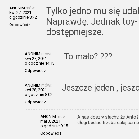
ANONIM
mówi:
Tylko jedno mu się udał
kwi 27, 2021
o godzinie 8:42
Naprawdę. Jednak toy-t
Odpowiedz
dostępniejsze.
ANONIM
mówi:
To mało? ???
kwi 27, 2021
o godzinie 14:13
Odpowiedz
ANONIM
mówi:
Jeszcze jeden , jesz
kwi 28, 2021
o godzinie 8:02
Odpowiedz
ANONIM
mówi:
A nas doszły słuchy, że Antoś 
maj 3, 2021
długi będzie trzeba dalej sam
o godzinie 9:15
Odpowiedz