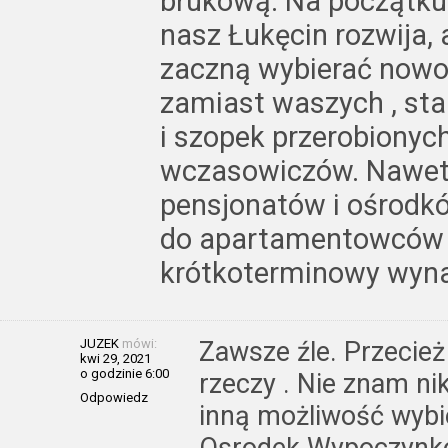
brukową. Na początku 
nasz Łukęcin rozwija, a
zaczną wybierać now
zamiast waszych , st
i szopek przerobionych 
wczasowiczów. Nawet
pensjonatów i ośrodkó
do apartamentowców 
krótkoterminowy wyn
JUZEK
mówi:
Zawsze źle. Przecież 
kwi 29, 2021
o godzinie 6:00
rzeczy . Nie znam nik
Odpowiedz
inną możliwość wybi
Osrodek Wypoczynkowy