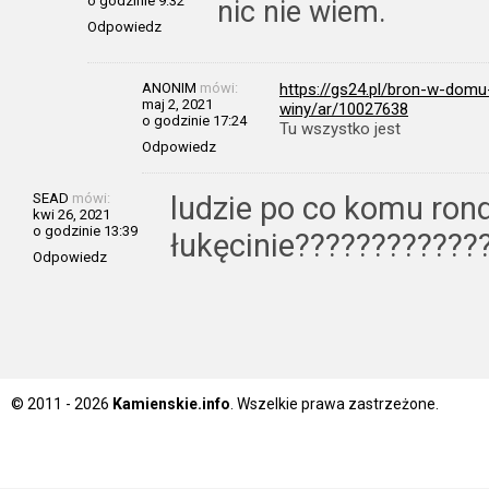
o godzinie 9:32
nic nie wiem.
Odpowiedz
ANONIM
mówi:
https://gs24.pl/bron-w-domu
maj 2, 2021
winy/ar/10027638
o godzinie 17:24
Tu wszystko jest
Odpowiedz
SEAD
mówi:
ludzie po co komu ron
kwi 26, 2021
o godzinie 13:39
łukęcinie????????????
Odpowiedz
© 2011 - 2026
Kamienskie.info
. Wszelkie prawa zastrzeżone.