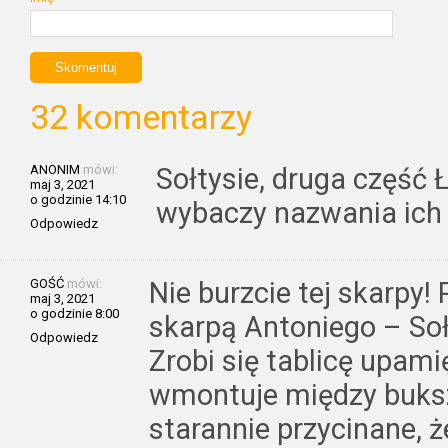
32 komentarzy
ANONIM
mówi:
Sołtysie, druga część 
maj 3, 2021
o godzinie 14:10
wybaczy nazwania ich
Odpowiedz
GOŚĆ
mówi:
Nie burzcie tej skarpy
maj 3, 2021
o godzinie 8:00
skarpą Antoniego – Soł
Odpowiedz
Zrobi się tablicę upami
wmontuje między buksz
starannie przycinane, 