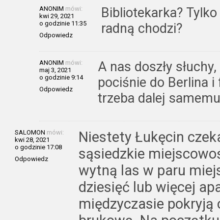
ANONIM
mówi:
Bibliotekarka? Tylko 
kwi 29, 2021
o godzinie 11:35
radną chodzi?
Odpowiedz
ANONIM
mówi:
A nas doszły słuchy,
maj 3, 2021
o godzinie 9:14
pociśnie do Berlina i
Odpowiedz
trzeba dalej samemu
SALOMON
mówi:
Niestety Łukęcin cze
kwi 28, 2021
o godzinie 17:08
sąsiedzkie miejscowoś
Odpowiedz
wytną las w paru miej
dziesięć lub więcej a
międzyczasie pokryją c