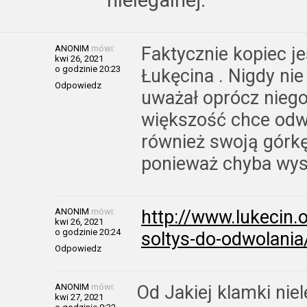
ANONIM
mówi:
Faktycznie kopiec j
kwi 26, 2021
o godzinie 20:23
Łukęcina . Nigdy nie
Odpowiedz
uważał oprócz nieg
większość chce odwo
również swoją górkę 
ponieważ chyba wys
ANONIM
mówi:
http://www.lukecin
kwi 26, 2021
o godzinie 20:24
soltys-do-odwolania
Odpowiedz
ANONIM
mówi:
Od Jakiej klamki niel
kwi 27, 2021