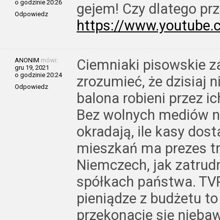
o godzinie 20:26
gejem! Czy dlatego pr
Odpowiedz
https://www.youtube
ANONIM
mówi:
Ciemniaki pisowskie za
gru 19, 2021
o godzinie 20:24
zrozumieć, że dzisiaj 
Odpowiedz
balona robieni przez 
Bez wolnych mediów ni
okradają, ile kasy dosta
mieszkań ma prezes tr
Niemczech, jak zatrudn
spółkach państwa. TV
pieniądze z budżetu to
przekonacie się nieba