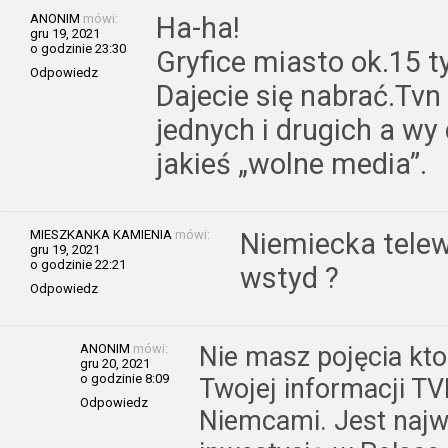
ANONIM
mówi:
Ha-ha!
gru 19, 2021
o godzinie 23:30
Gryfice miasto ok.15
Odpowiedz
Dajecie się nabrać.Tvn
jednych i drugich a wy 
jakieś „wolne media”.
MIESZKANKA KAMIENIA
mówi:
Niemiecka telew
gru 19, 2021
o godzinie 22:21
wstyd ?
Odpowiedz
ANONIM
mówi:
Nie masz pojęcia kto
gru 20, 2021
o godzinie 8:09
Twojej informacji TV
Odpowiedz
Niemcami. Jest naj