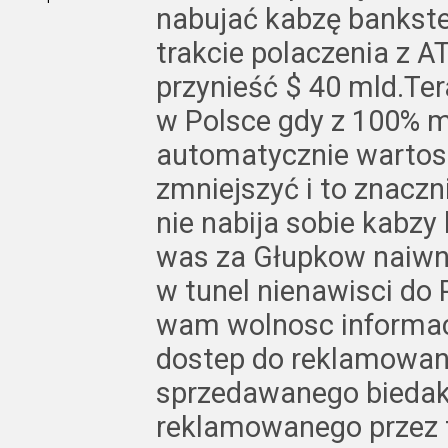
nabujać kabzę bankste
trakcie polaczenia z A
przynieść $ 40 mld.Te
w Polsce gdy z 100% 
automatycznie wartos
zmniejszyć i to znaczn
nie nabija sobie kabz
was za Głupkow naiw
w tunel nienawisci do 
wam wolnosc informacj
dostep do reklamowan
sprzedawanego bieda
reklamowanego przez t