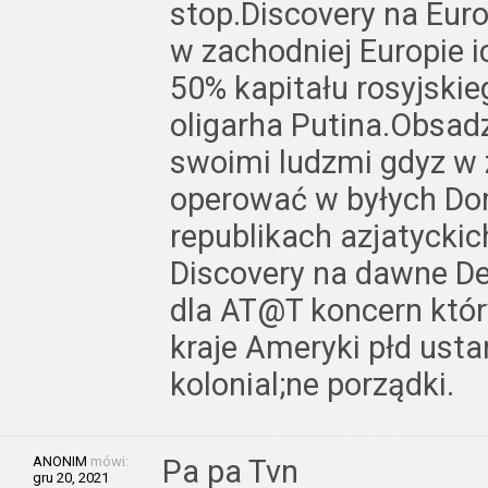
stop.Discovery na Eur
w zachodniej Europie i
50% kapitału rosyjski
oligarha Putina.Obsad
swoimi ludzmi gdyz w
operować w byłych Dom
republikach azjatyckich
Discovery na dawne D
dla AT@T koncern któr
kraje Ameryki płd usta
kolonial;ne porządki.
ANONIM
mówi:
Pa pa Tvn
gru 20, 2021