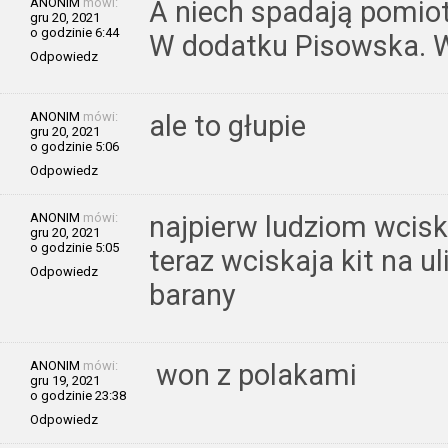
ANONIM
mówi:
A niech spadają pomiot
gru 20, 2021
o godzinie 6:44
W dodatku Pisowska. W
Odpowiedz
ANONIM
mówi:
ale to głupie
gru 20, 2021
o godzinie 5:06
Odpowiedz
ANONIM
mówi:
najpierw ludziom wcisk
gru 20, 2021
o godzinie 5:05
teraz wciskaja kit na ul
Odpowiedz
barany
ANONIM
mówi:
won z polakami
gru 19, 2021
o godzinie 23:38
Odpowiedz