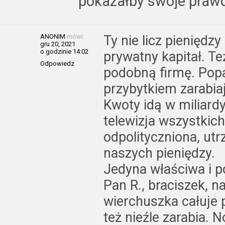
pokazałby swoje prawd
ANONIM
mówi:
Ty nie licz pieniędz
gru 20, 2021
o godzinie 14:02
prywatny kapitał. T
Odpowiedz
podobną firmę. Popat
przybytkiem zarabi
Kwoty idą w miliardy 
telewizja wszystkic
odpolityczniona, ut
naszych pieniędzy.
Jedyna właściwa i po
Pan R., braciszek, n
wierchuszka całuje 
też nieźle zarabia. N