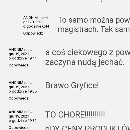
ANONIM
mówi:
To samo można powi
gru 20, 2021
o godzinie 6:44
magistrach. Tak sam
Odpowiedz
ANONIM
mówi:
a coś ciekowego z pow
gru 19, 2021
o godzinie 19:44
zaczyna nudą jechać.
Odpowiedz
ANONIM
mówi:
Brawo Gryfice!
gru 19, 2021
o godzinie 19:35
Odpowiedz
ANONIM
mówi:
TO CHORE!!!!!!!!!!
gru 19, 2021
o godzinie 19:32
gDY CENY PRODUKTÓW,
Odpowiedz