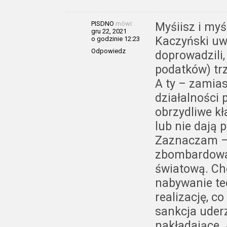
PISDNO
mówi:
Myśiisz i myś
gru 22, 2021
Kaczyński uwi
o godzinie 12:23
Odpowiedz
doprowadzili,
podatków) tr
A ty – zamiast
działalności 
obrzydliwe k
lub nie dają 
Zaznaczam – 
zbombardować
światową. Ch
nabywanie te
realizację, c
sankcja uder
nakładające. 