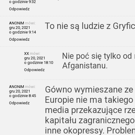
o godzinie 9:32
Odpowiedz
ANONIM
mówi:
To nie są ludzie z Gryfi
gru 20, 2021
o godzinie 9:14
Odpowiedz
XX
mówi:
Nie poć się tylko od
gru 20, 2021
o godzinie 18:10
Afganistanu.
Odpowiedz
ANONIM
mówi:
Gówno wymieszane ze s
gru 20, 2021
o godzinie 8:45
Europie nie ma takiego 
Odpowiedz
media przekazujące rz
kapitału zagranicznego.
inne okopressy. Proble