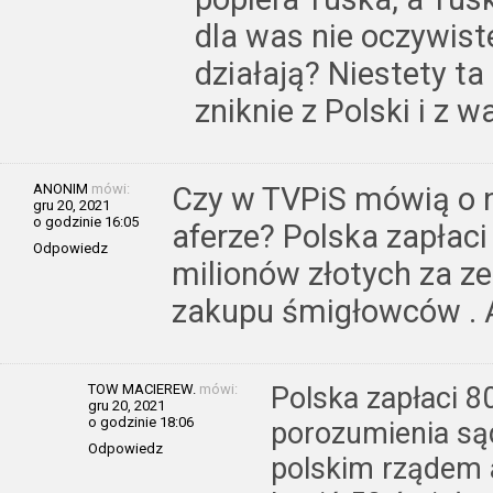
dla was nie oczywist
działają? Niestety t
zniknie z Polski i z 
ANONIM
mówi:
Czy w TVPiS mówią o n
gru 20, 2021
o godzinie 16:05
aferze? Polska zapłaci
Odpowiedz
milionów złotych za 
zakupu śmigłowców . A
TOW MACIEREW.
mówi:
Polska zapłaci 8
gru 20, 2021
o godzinie 18:06
porozumienia są
Odpowiedz
polskim rządem 