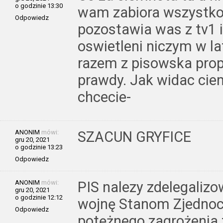
o godzinie 13:30
wam zabiora wszystko 
Odpowiedz
pozostawia was z tv1 i
oswietleni niczym w la
razem z pisowska prop
prawdy. Jak widac cie
chcecie-
ANONIM
mówi:
SZACUN GRYFICE
gru 20, 2021
o godzinie 13:23
Odpowiedz
ANONIM
mówi:
PIS nalezy zdelegalizo
gru 20, 2021
o godzinie 12:12
wojnę Stanom Zjednoc
Odpowiedz
potężnego zagrożenia 