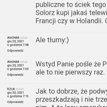
publiczne to ściek teg
Solorz kupi jakaś tele
Francji czy w Holandii
ANONIM
mówi:
Ale tłumy:)
gru 20, 2021
o godzinie 7:58
Odpowiedz
ANONIM
mówi:
Wstyd Panie pośle że P
gru 20, 2021
o godzinie 7:35
ale to nie pierwszy raz.
Odpowiedz
RZUK
mówi:
Jak to dobrze, że podw
gru 20, 2021
o godzinie 7:13
przeszkadzają i nie tr
Odpowiedz