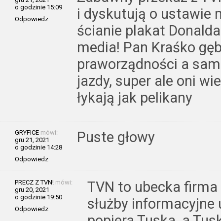
o godzinie 15:09
i dyskutują o ustawie 
Odpowiedz
ścianie plakat Donald
media! Pan Kraśko gęb
praworządności a sam 
jazdy, super ale oni wie
łykają jak pelikany
GRYFICE
mówi:
Puste głowy
gru 21, 2021
o godzinie 14:28
Odpowiedz
PRECZ Z TVN!
mówi:
TVN to ubecka firma
gru 20, 2021
o godzinie 19:50
służby informacyjne 
Odpowiedz
popiera Tuska, a Tus