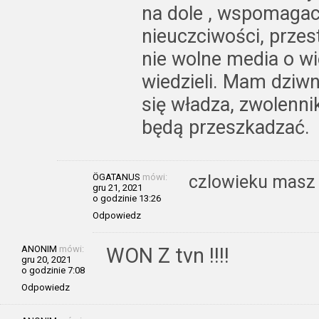
na dole , wspomagaci
nieuczciwości, przes
nie wolne media o w
wiedzieli. Mam dziwn
się władza, zwolenni
będą przeszkadzać.
ÖGATANUS
mówi:
czlowieku masz 
gru 21, 2021
o godzinie 13:26
Odpowiedz
ANONIM
mówi:
WON Z tvn !!!!
gru 20, 2021
o godzinie 7:08
Odpowiedz