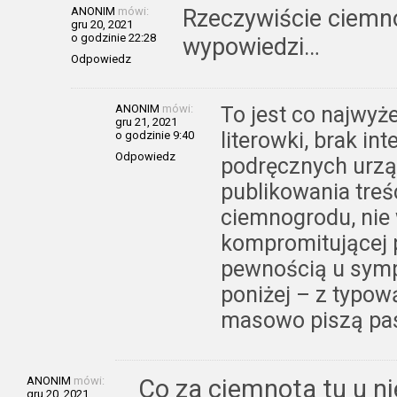
ANONIM
mówi:
Rzeczywiście ciemno
gru 20, 2021
o godzinie 22:28
wypowiedzi…
Odpowiedz
ANONIM
mówi:
To jest co najwyże
gru 21, 2021
literowki, brak in
o godzinie 9:40
Odpowiedz
podręcznych urzą
publikowania treś
ciemnogrodu, nie
kompromitującej p
pewnością u symp
poniżej – z typow
masowo piszą pas
ANONIM
mówi:
Co za ciemnota tu u ni
gru 20, 2021