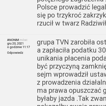
Polsce prowadzić legal
się po trzykroć zakrzy
rzucił w twarz Radziwił
ANONIM
mówi:
grupa TVN zarobiła ost
gru 20, 2021
o godzinie 11:17
a zapłaciła podatku 30
Odpowiedz
unikania płacenia pod
być przyczyną zamknięc
sejm wprowadził usta
z prowadzenia działaln
ma prawa opuszczać gr
byłaby jazda .Tak zwa