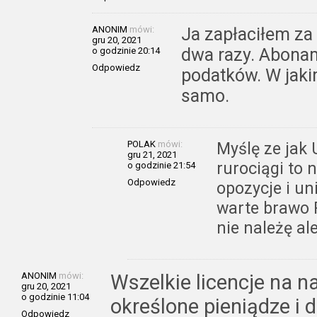
ANONIM
mówi:
Ja zapłaciłem za
gru 20, 2021
dwa razy. Abona
o godzinie 20:14
Odpowiedz
podatków. W jakim
samo.
POLAK
mówi:
Myślę ze jak
gru 21, 2021
rurociągi to 
o godzinie 21:54
Odpowiedz
opozycje i un
warte brawo P
nie należę a
ANONIM
mówi:
Wszelkie licencje na n
gru 20, 2021
o godzinie 11:04
określone pieniądze i 
Odpowiedz