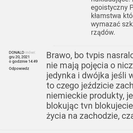
egoistyczny P
kłamstwa któr
wymazać szkod
rządów.
DONALD
mówi:
Brawo, bo tvpis nasral
gru 20, 2021
o godzinie 14:49
nie mają pojęcia o nic
Odpowiedz
jedynka i dwójka jeśli
to czego jeździcie zac
niemieckie produkty, j
blokując tvn blokujeci
życia na zachodzie, c