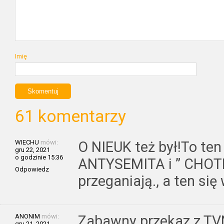
Imię
61 komentarzy
WIECHU
mówi:
O NIEUK też był!To ten
gru 22, 2021
o godzinie 15:36
ANTYSEMITA i ” CHOT
Odpowiedz
przeganiają., a ten si
ANONIM
mówi:
Zabawny przekaz z TVN
gru 21, 2021