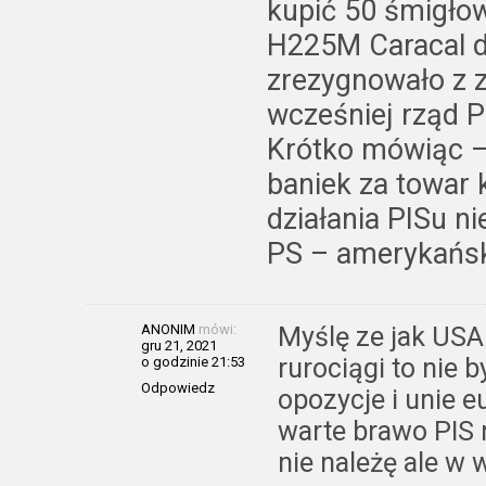
kupić 50 śmigło
H225M Caracal dl
zrezygnowało z z
wcześniej rząd 
Krótko mówiąc – 
baniek za towar 
działania PISu ni
PS – amerykańsk
ANONIM
mówi:
Myślę ze jak USA
gru 21, 2021
rurociągi to nie 
o godzinie 21:53
Odpowiedz
opozycje i unie e
warte brawo PIS 
nie należę ale w