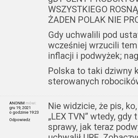
WSZYSTKIEGO ROSNĄ 
ŻADEN POLAK NIE PROTE
Gdy uchwalili pod ust
wcześniej wrzucili tem
inflacji i podwyżek; na
Polska to taki dziwny 
sterowanych robocikó
ANONIM
mówi:
Nie widzicie, że pis, k
gru 19, 2021
o godzinie 19:23
„LEX TVN” wtedy, gdy 
Odpowiedz
sprawy, jak teraz podw
uchwalił URE. Zobaczyc