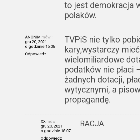
to jest demokracja
polaków.
ANONIM
mówi:
TVPiS nie tylko pob
gru 20, 2021
o godzinie 15:06
kary,wystarczy mieć 
Odpowiedz
wielomiliardowe dot
podatków nie płaci 
żadnych dotacji, pła
wytycznymi, a pisows
propagandę.
XX
mówi:
RACJA
gru 20, 2021
o godzinie 18:07
Odpowiedz