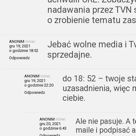
nadawania przez TVN si
o zrobienie tematu za
ANONIM
mówi:
Jebać wolne media i T
gru 19, 2021
o godzinie 18:52
sprzedajne.
Odpowiedz
ANONIM
mówi:
do 18: 52 – twoje s
gru 19, 2021
o godzinie 22:20
uzasadnienia, więc 
Odpowiedz
ciebie.
ANONIM
mówi:
Ale nie pasuje. A 
gru 20, 2021
maile i podpisać a
o godzinie 6:43
Odpowiedz