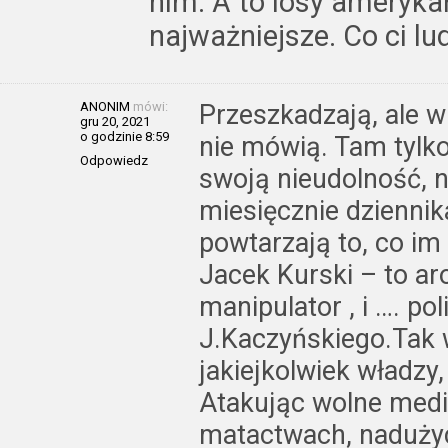
nim. A to losy amerykań
najważniejsze. Co ci l
ANONIM
mówi:
Przeszkadzają, ale 
gru 20, 2021
o godzinie 8:59
nie mówią. Tam tylko
Odpowiedz
swoją nieudolność, n
miesięcznie dziennik
powtarzają to, co im 
Jacek Kurski – to ar
manipulator , i …. po
J.Kaczyńskiego.Tak 
jakiejkolwiek władzy
Atakując wolne media
matactwach, nadużyci