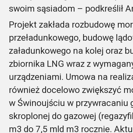
swoim sąsiadom – podkreślił A
Projekt zakłada rozbudowę mo
przeładunkowego, budowę ląd
załadunkowego na kolej oraz b
zbiornika LNG wraz z wymagany
urządzeniami. Umowa na realiza
również docelowo zwiększyć mo
w Świnoujściu w przywracaniu 
skroplonej do gazowej (regazyf
m3 do 7,5 mld m3 rocznie. Akt