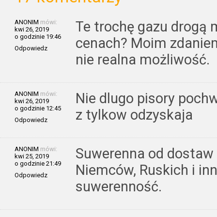
ANONIM
mówi:
Te trochę gazu drogą
kwi 26, 2019
o godzinie 19:46
cenach? Moim zdaniem
Odpowiedz
nie realna możliwość.
ANONIM
mówi:
Nie dlugo pisory poch
kwi 26, 2019
o godzinie 12:45
z tylkow odzyskaja
Odpowiedz
ANONIM
mówi:
Suwerenna od dostaw g
kwi 25, 2019
o godzinie 21:49
Niemców, Ruskich i inny
Odpowiedz
suwerenność.