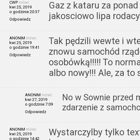
CWP
mówi:
Gaz z kataru za ponad
kwi 25, 2019
o godzinie 20:37
jakosciowo lipa rodacy
Odpowiedz
ANONIM
mówi:
Tak pędzili wewte i wt
kwi 25, 2019
o godzinie 19:41
znowu samochód rządo
Odpowiedz
osobówką!!!!! To norm
albo nowy!!! Ale, za to 
ANONIM
mówi:
No w Sownie przed m
kwi 27, 2019
o godzinie 7:09
zdarzenie z samocho
Odpowiedz
ANONIM
mówi:
Wystarczylby tylko tex
kwi 25, 2019
o godzinie 14:42