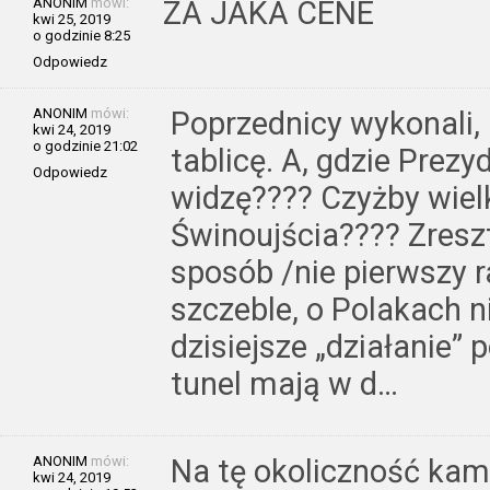
ANONIM
mówi:
ZA JAKA CENE
kwi 25, 2019
o godzinie 8:25
Odpowiedz
ANONIM
mówi:
Poprzednicy wykonali, 
kwi 24, 2019
o godzinie 21:02
tablicę. A, gdzie Prezy
Odpowiedz
widzę???? Czyżby wiel
Świnoujścia???? Zresz
sposób /nie pierwszy ra
szczeble, o Polakach n
dzisiejsze „działanie” 
tunel mają w d…
ANONIM
mówi:
Na tę okoliczność kami
kwi 24, 2019