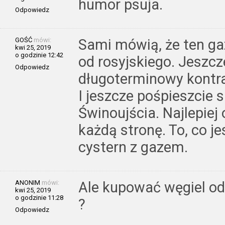
humor psuja.
Odpowiedz
GOŚĆ
mówi:
Sami mówią, że ten ga
kwi 25, 2019
o godzinie 12:42
od rosyjskiego. Jeszcz
Odpowiedz
długoterminowy kontra
I jeszcze pośpieszcie 
Świnoujścia. Najlepiej 
każdą stronę. To, co j
cystern z gazem.
ANONIM
mówi:
Ale kupować węgiel od 
kwi 25, 2019
o godzinie 11:28
?
Odpowiedz