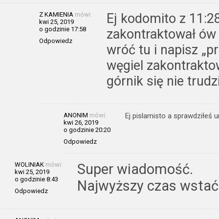
Z KAMIENIA
mówi:
Ej kodomito z 11:28
kwi 25, 2019
o godzinie 17:58
zakontraktował ów 
Odpowiedz
wróć tu i napisz „
węgiel zakontrakto
górnik się nie trudz
ANONIM
mówi:
Ej pislamisto a sprawdziłeś
kwi 26, 2019
o godzinie 20:20
Odpowiedz
WOLINIAK
mówi:
Super wiadomość.
kwi 25, 2019
o godzinie 8:43
Najwyższy czas wstać 
Odpowiedz