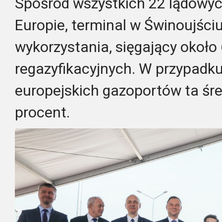
Spośród wszystkich 22 lądowych
Europie, terminal w Świnoujśc
wykorzystania, sięgający około
regazyfikacyjnych. W przypadk
europejskich gazoportów ta śr
procent.