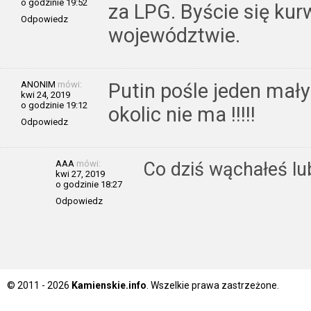
o godzinie 19:52
za LPG. Byście się kur
Odpowiedz
województwie.
ANONIM
mówi:
Putin pośle jeden mały
kwi 24, 2019
o godzinie 19:12
okolic nie ma !!!!!
Odpowiedz
AAA
mówi:
Co dziś wąchałeś lu
kwi 27, 2019
o godzinie 18:27
Odpowiedz
© 2011 - 2026
Kamienskie.info
. Wszelkie prawa zastrzeżone.