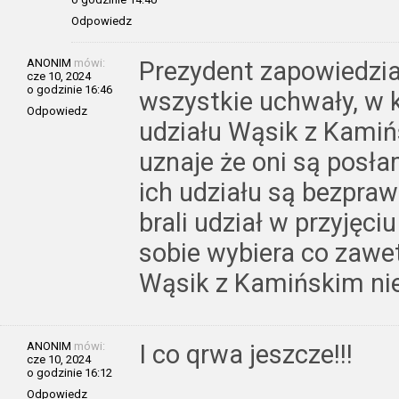
Odpowiedz
ANONIM
mówi:
Prezydent zapowiedzia
cze 10, 2024
o godzinie 16:46
wszystkie uchwały, w kt
Odpowiedz
udziału Wąsik z Kamiń
uznaje że oni są posła
ich udziału są bezpra
brali udział w przyjęc
sobie wybiera co zawet
Wąsik z Kamińskim nie
ANONIM
mówi:
I co qrwa jeszcze!!!
cze 10, 2024
o godzinie 16:12
Odpowiedz