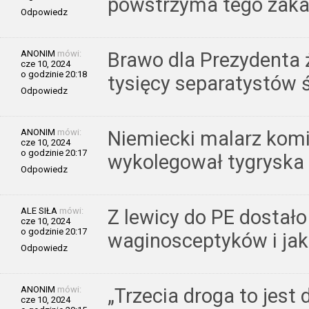
powstrzyma tego zaka
Odpowiedz
ANONIM
mówi:
Brawo dla Prezydenta ż
cze 10, 2024
o godzinie 20:18
tysięcy separatystów ś
Odpowiedz
ANONIM
mówi:
Niemiecki malarz kom
cze 10, 2024
o godzinie 20:17
wykolegował tygryska i 
Odpowiedz
ALE SIŁA
mówi:
Z lewicy do PE dostał
cze 10, 2024
o godzinie 20:17
waginosceptyków i jak
Odpowiedz
ANONIM
mówi:
„Trzecia droga to jest
cze 10, 2024