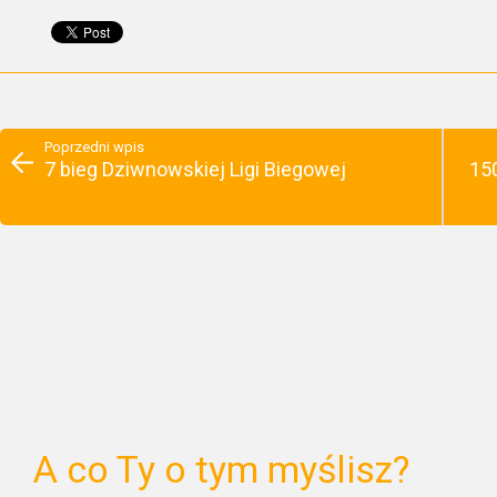
Poprzedni wpis
7 bieg Dziwnowskiej Ligi Biegowej
15
A co Ty o tym myślisz?