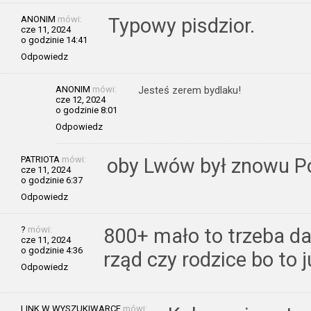
ANONIM
mówi:
Typowy pisdzior.
cze 11, 2024
o godzinie 14:41
Odpowiedz
ANONIM
mówi:
Jesteś zerem bydlaku!
cze 12, 2024
o godzinie 8:01
Odpowiedz
PATRIOTA
mówi:
oby Lwów był znowu Polski
cze 11, 2024
o godzinie 6:37
Odpowiedz
?
mówi:
800+ mało to trzeba da
cze 11, 2024
o godzinie 4:36
rząd czy rodzice bo to j
Odpowiedz
LINK W WYSZUKIWARCE
mówi: