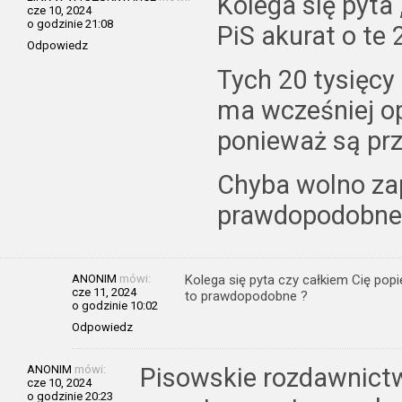
Kolega się pyta
cze 10, 2024
o godzinie 21:08
PiS akurat o te 
Odpowiedz
Tych 20 tysięcy
ma wcześniej o
ponieważ są prz
Chyba wolno za
prawdopodobne
ANONIM
mówi:
Kolega się pyta czy całkiem Cię pop
cze 11, 2024
to prawdopodobne ?
o godzinie 10:02
Odpowiedz
ANONIM
mówi:
Pisowskie rozdawnictwo
cze 10, 2024
o godzinie 20:23