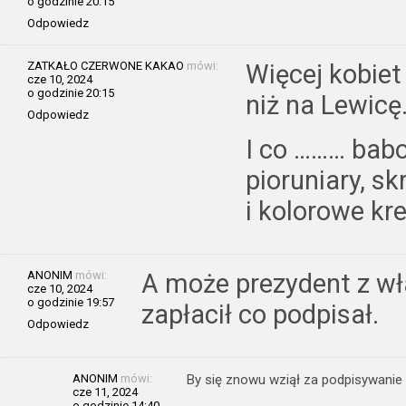
o godzinie 20:15
Odpowiedz
ZATKAŁO CZERWONE KAKAO
mówi:
Więcej kobiet
cze 10, 2024
o godzinie 20:15
niż na Lewicę
Odpowiedz
I co ……… bab
pioruniary, sk
i kolorowe kre
ANONIM
mówi:
A może prezydent z wł
cze 10, 2024
o godzinie 19:57
zapłacił co podpisał.
Odpowiedz
ANONIM
mówi:
By się znowu wziął za podpisywanie 
cze 11, 2024
o godzinie 14:40