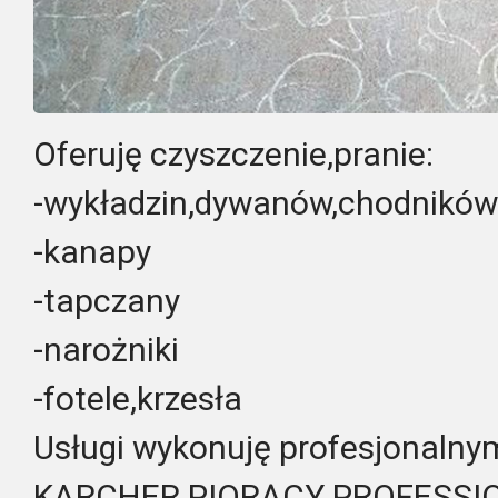
Oferuję czyszczenie,pranie:
-wykładzin,dywanów,chodników
-kanapy
-tapczany
-narożniki
-fotele,krzesła
Usługi wykonuję profesjonalny
KARCHER PIORĄCY PROFESSIO