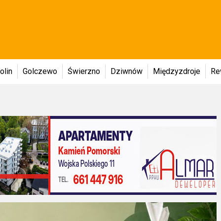
olin
Golczewo
Świerzno
Dziwnów
Międzyzdroje
Re