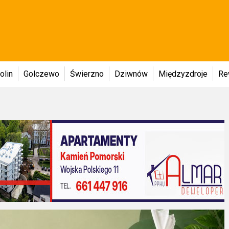
olin
Golczewo
Świerzno
Dziwnów
Międzyzdroje
Re