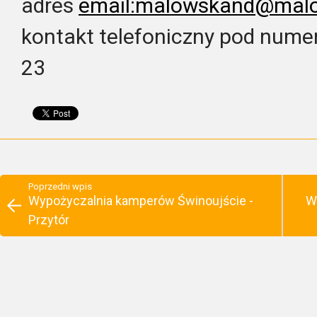
adres
email:malowskand@mal
kontakt telefoniczny pod nume
23
Poprzedni wpis
Wypożyczalnia kamperów Świnoujście -
W
Przytór