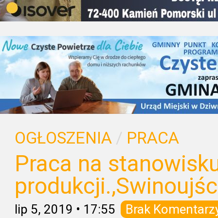
OGŁOSZENIA
/
PRACA
Praca na stanowisk
produkcji.,Swinoujś
lip 5, 2019
•
17:55
Brak Komentarz