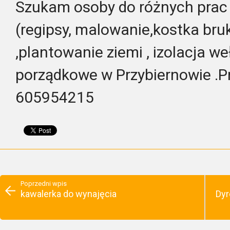
Szukam osoby do różnych prac 
(regipsy, malowanie,kostka bru
,plantowanie ziemi , izolacja w
porządkowe w Przybiernowie .P
605954215
Poprzedni wpis
kawalerka do wynajęcia
Dyr