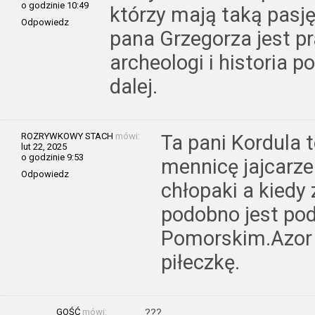
o godzinie 10:49
którzy mają taką pasję
Odpowiedz
pana Grzegorza jest 
archeologi i historia 
dalej.
ROZRYWKOWY STACH
mówi:
Ta pani Kordula 
lut 22, 2025
o godzinie 9:53
mennicę jajcarze
Odpowiedz
chłopaki a kiedy 
podobno jest po
Pomorskim.Azor 
piłeczkę.
GOŚĆ
mówi:
???