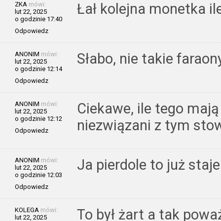
ZKA
mówi:
Łał kolejna monetka ile
lut 22, 2025
o godzinie 17:40
Odpowiedz
ANONIM
mówi:
Słabo, nie takie farao
lut 22, 2025
o godzinie 12:14
Odpowiedz
ANONIM
mówi:
Ciekawe, ile tego maj
lut 22, 2025
o godzinie 12:12
niezwiązani z tym st
Odpowiedz
ANONIM
mówi:
Ja pierdole to już staj
lut 22, 2025
o godzinie 12:03
Odpowiedz
KOLEGA
mówi:
To był żart a tak pow
lut 22, 2025