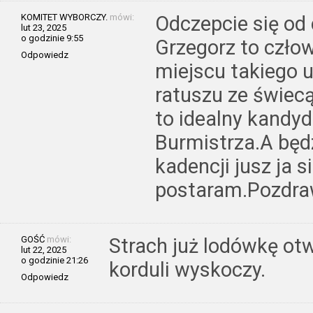
KOMITET WYBORCZY.
mówi:
Odczepcie się od
lut 23, 2025
o godzinie 9:55
Grzegorz to człow
Odpowiedz
miejscu takiego 
ratuszu ze świec
to idealny kandy
Burmistrza.A będ
kadencji jusz ja s
postaram.Pozdra
GOŚĆ
mówi:
Strach już lodówkę otw
lut 22, 2025
o godzinie 21:26
korduli wyskoczy.
Odpowiedz