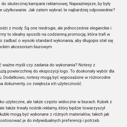
do skutecznej kampanii reklamowej. Najważniejsze, by były
te użytkowanie. Jak zatem wybrać te najbardziej odpowiednie?
odzi z mody. Są one niedrogie, ale jednocześnie eleganckie i
rmy to idealny sposób na codzienną promocję, która trafi w
to zadbać o wysoki standard wykonania, aby długopis stał się
ganckim akcesorium biurowym.
sać ważne myśli czy zadania do wykonania? Notesy z
dużą powierzchnię do ekspozycji logo. To doskonały wybór dla
nku. Dodatkowo, notesy mogą być wyposażone w różnorodne
e na dokumenty, co zwiększa ich użyteczność.
ylko użyteczne, ale także często widoczne w biurach. Kubek z
le także trwały nośnik reklamy, który będzie towarzyszył
kubki mogą być wykonane z różnych materiałów, takich jak
ostosować je do indywidualnych preferencji i potrzeb.