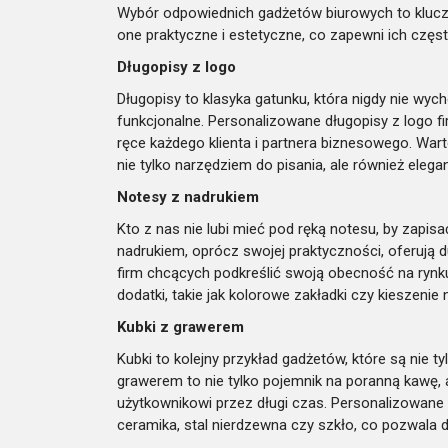
Wybór odpowiednich gadżetów biurowych to klucz 
one praktyczne i estetyczne, co zapewni ich częs
Długopisy z logo
Długopisy to klasyka gatunku, która nigdy nie wych
funkcjonalne. Personalizowane długopisy z logo fi
ręce każdego klienta i partnera biznesowego. War
nie tylko narzędziem do pisania, ale również ele
Notesy z nadrukiem
Kto z nas nie lubi mieć pod ręką notesu, by zapi
nadrukiem, oprócz swojej praktyczności, oferują 
firm chcących podkreślić swoją obecność na ry
dodatki, takie jak kolorowe zakładki czy kieszeni
Kubki z grawerem
Kubki to kolejny przykład gadżetów, które są nie t
grawerem to nie tylko pojemnik na poranną kawę, a
użytkownikowi przez długi czas. Personalizowane 
ceramika, stal nierdzewna czy szkło, co pozwala d