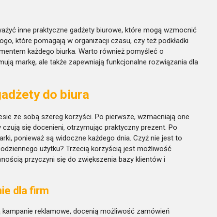
ważyć inne praktyczne gadżety biurowe, które mogą wzmocnić
logo, które pomagają w organizacji czasu, czy też podkładki
mentem każdego biurka. Warto również pomyśleć o
mują markę, ale także zapewniają funkcjonalne rozwiązania dla
gadżety do biura
esie ze sobą szereg korzyści. Po pierwsze, wzmacniają one
y czują się docenieni, otrzymując praktyczny prezent. Po
rki, ponieważ są widoczne każdego dnia. Czyż nie jest to
 codziennego użytku? Trzecią korzyścią jest możliwość
nością przyczyni się do zwiększenia bazy klientów i
e dla firm
zą kampanie reklamowe, docenią możliwość zamówień