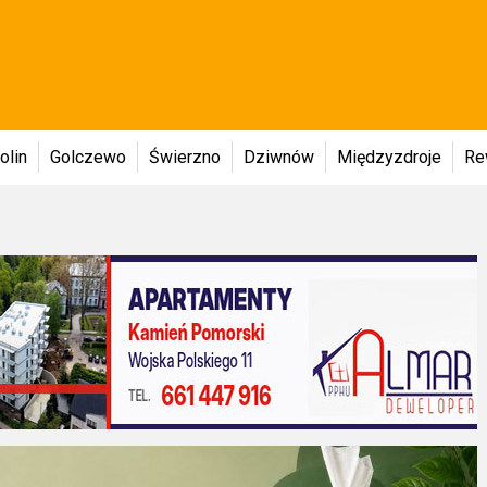
olin
Golczewo
Świerzno
Dziwnów
Międzyzdroje
Re