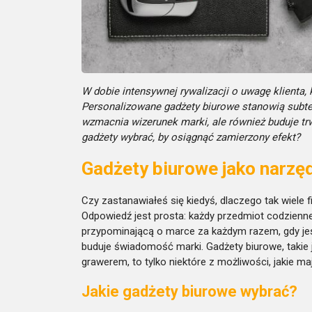
W dobie intensywnej rywalizacji o uwagę klienta,
Personalizowane gadżety biurowe stanowią subtel
wzmacnia wizerunek marki, ale również buduje trw
gadżety wybrać, by osiągnąć zamierzony efekt?
Gadżety biurowe jako narzę
Czy zastanawiałeś się kiedyś, dlaczego tak wiele 
Odpowiedź jest prosta: każdy przedmiot codzienneg
przypominającą o marce za każdym razem, gdy jest
buduje świadomość marki. Gadżety biurowe, takie j
grawerem, to tylko niektóre z możliwości, jakie maj
Jakie gadżety biurowe wybrać?