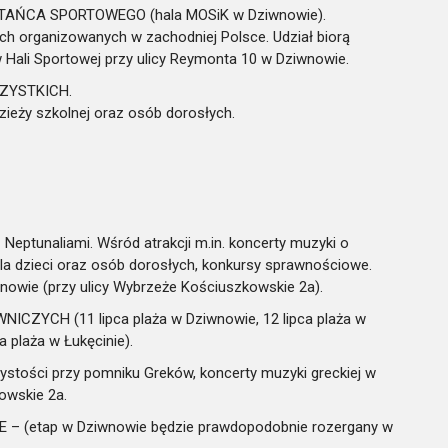
TAŃCA SPORTOWEGO (hala MOSiK w Dziwnowie).
ch organizowanych w zachodniej Polsce. Udział biorą
 w Hali Sportowej przy ulicy Reymonta 10 w Dziwnowie.
SZYSTKICH.
ieży szkolnej oraz osób dorosłych.
eptunaliami. Wśród atrakcji m.in. koncerty muzyki o
 dla dzieci oraz osób dorosłych, konkursy sprawnościowe.
owie (przy ulicy Wybrzeże Kościuszkowskie 2a).
ZYCH (11 lipca plaża w Dziwnowie, 12 lipca plaża w
a plaża w Łukęcinie).
tości przy pomniku Greków, koncerty muzyki greckiej w
owskie 2a.
– (etap w Dziwnowie będzie prawdopodobnie rozergany w