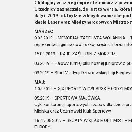
Obfitujący w szereg imprez terminarz z pewnoś
Urzędnicy zaznaczają, że jest to wersja, któ
daty). 2019 rok będzie zdecydowanie stał pod
klasie Laser oraz Międzynarodowych Mistrzos
MARZEC:
9.03.2019 – MEMORIAŁ TADEUSZA WOLANINA – TU
reprezentacji gimnazjów i szkół średnich oraz m
15.03.2019 – RAJD ZAŚLUBIN Z MORZEM.
03.2019 – Halowy turniej piłki nożnej juniorów o 
03.2019 – Start V edycji Dziwnowskiej Ligi Biegowe
MAJ:
1.05.2019 – XIX REGATY WIOŚLARSKIE ŁODZI 
05.2019 – SPORTOWA MAJÓWKA.
Cykl konkurencji sportowych i zabaw dla dzieci pr
Miejską oraz Uczniowski Klub Sportowy.
16-19.05.2019 – REGATY W KLASIE OPTIMIST –
EUROPY.