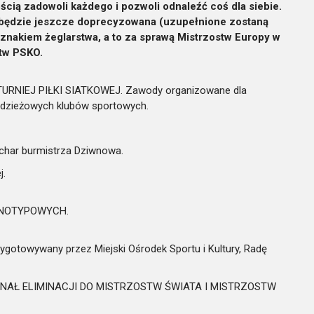
cią zadowoli każdego i pozwoli odnaleźć coś dla siebie.
ra będzie jeszcze doprecyzowana (uzupełnione zostaną
 znakiem żeglarstwa, a to za sprawą Mistrzostw Europy w
tw PSKO.
RNIEJ PIŁKI SIATKOWEJ. Zawody organizowane dla
łodzieżowych klubów sportowych.
puchar burmistrza Dziwnowa.
j.
MONOTYPOWYCH.
zygotowywany przez Miejski Ośrodek Sportu i Kultury, Radę
 FINAŁ ELIMINACJI DO MISTRZOSTW ŚWIATA I MISTRZOSTW