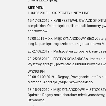
dniach 22-23 lipca).
SIERPIEŃ:
1-04.08.2019 – XIX REGATY UNITY LINE.
15-17.08.2019 – XVIII FESTIWAL GWIAZD SPORTU. S
olimpijskich. Odsłonięcie replik medali, koncerty 
sportowców.
17.08.2019 – XXI MIĘDZYNARODOWY BIEG „Cztery 
bieg ku pamięci tragicznie zmarłego Jarosława Ma
20-27.08.2019 – Mistrzostwa Europy w klasie Lase
23-25.08.2019 – FESTYN KOMANDOSA. Impreza o m
Wystawy sprzętu, prezentacje umundurowania i wyp
WRZESIEŃ:
30.08-01.09.2019 – Regaty „Pożegnanie Lata” o p
Memoriał Andrzeja „Wuja” Skowrońskiego.
13-15.09.2019 – MIĘDZYNARODOWE MISTRZOSTWA 
Optimist. Regaty mają charakter międzynarodowy, 
Dziwnowie.