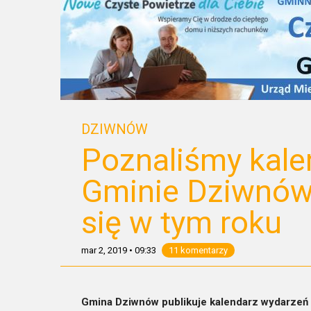
DZIWNÓW
Poznaliśmy kale
Gminie Dziwnów
się w tym roku
mar 2, 2019
•
09:33
11 komentarzy
Gmina Dziwnów publikuje kalendarz wydarzeń a