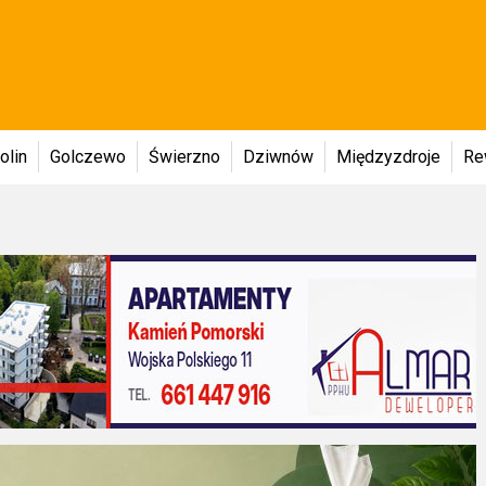
olin
Golczewo
Świerzno
Dziwnów
Międzyzdroje
Re