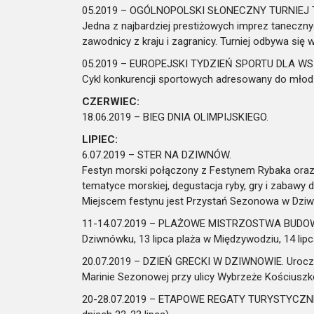
05.2019 – OGÓLNOPOLSKI SŁONECZNY TURNIEJ 
Jedna z najbardziej prestiżowych imprez taneczny
zawodnicy z kraju i zagranicy. Turniej odbywa się
05.2019 – EUROPEJSKI TYDZIEŃ SPORTU DLA W
Cykl konkurencji sportowych adresowany do młodz
CZERWIEC:
18.06.2019 – BIEG DNIA OLIMPIJSKIEGO.
LIPIEC:
6.07.2019 – STER NA DZIWNÓW.
Festyn morski połączony z Festynem Rybaka oraz N
tematyce morskiej, degustacja ryby, gry i zabawy
Miejscem festynu jest Przystań Sezonowa w Dziwn
11-14.07.2019 – PLAŻOWE MISTRZOSTWA BUDOWNIC
Dziwnówku, 13 lipca plaża w Międzywodziu, 14 lipc
20.07.2019 – DZIEŃ GRECKI W DZIWNOWIE. Uroczys
Marinie Sezonowej przy ulicy Wybrzeże Kościuszk
20-28.07.2019 – ETAPOWE REGATY TURYSTYCZNE 