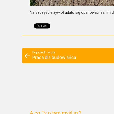
Na szczęście żywioł udało się opanować, zanim do
Poprzedni wpis
Praca dla budowlańca
A co Ty o tym myślisz?