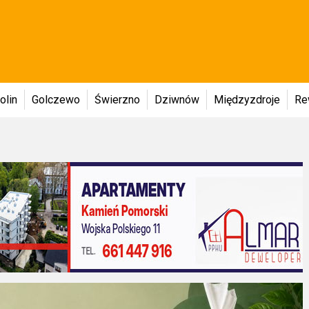
olin
Golczewo
Świerzno
Dziwnów
Międzyzdroje
Re