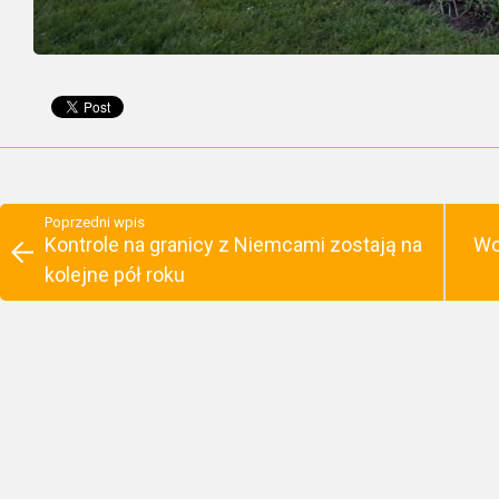
Poprzedni wpis
Kontrole na granicy z Niemcami zostają na
Wo
kolejne pół roku