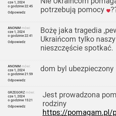
Nie Ukraińcom pomagać
cze 1, 2024
o godzinie 22:45
potrzebują pomocy
?
Odpowiedz
ANONIM
mówi:
Bożę jaka tragedia ,pe
cze 1, 2024
o godzinie 22:41
Ukraińcom tylko nasz
Odpowiedz
nieszczęście spotkać.
ANONIM
mówi:
dom byl ubezpieczony
cze 1, 2024
o godzinie 21:59
Odpowiedz
GRZEGORZ
mówi:
Jest prowadzona pom
cze 1, 2024
o godzinie 15:21
rodziny
Odpowiedz
https://pomagam.pl/