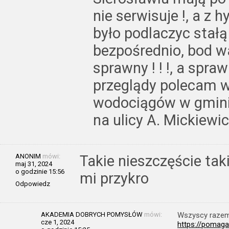
nie serwisuje !, a z 
było podlaczyc stałą
bezpośrednio, bod w
sprawny ! ! !, a spr
przeglądy polecam wł
wodociągów w gminie
na ulicy A. Mickiewic
ANONIM
mówi:
Takie nieszczęście tak
maj 31, 2024
o godzinie 15:56
mi przykro
Odpowiedz
AKADEMIA DOBRYCH POMYSŁÓW
mówi:
Wszyscy raze
cze 1, 2024
https://pomag