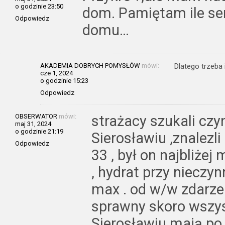
o godzinie 23:50
dom. Pamiętam ile ser
Odpowiedz
domu…
AKADEMIA DOBRYCH POMYSŁÓW
mówi:
Dlatego trzeb
cze 1, 2024
o godzinie 15:23
Odpowiedz
OBSERWATOR
mówi:
strażacy szukali cz
maj 31, 2024
o godzinie 21:19
Sierosławiu ,znalezl
Odpowiedz
33 , był on najbliże
, hydrat przy nieczy
max . od w/w zdarzen
sprawny skoro wszys
Sierosławiu mają po 60