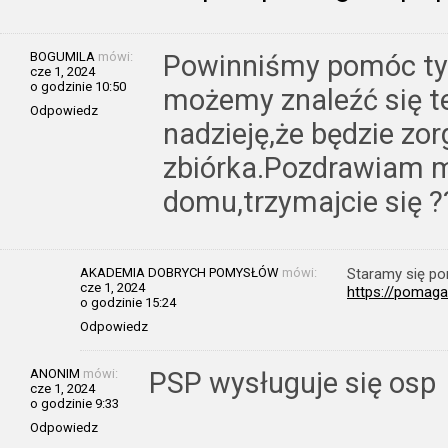
BOGUMILA
mówi:
Powinniśmy pomóc tym
cze 1, 2024
o godzinie 10:50
możemy znaleźć się t
Odpowiedz
nadzieję,że będzie zo
zbiórka.Pozdrawiam 
domu,trzymajcie się ?
AKADEMIA DOBRYCH POMYSŁÓW
mówi:
Staramy się po
cze 1, 2024
https://pomag
o godzinie 15:24
Odpowiedz
ANONIM
mówi:
PSP wysługuje się osp
cze 1, 2024
o godzinie 9:33
Odpowiedz