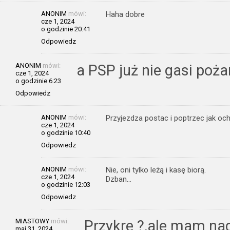
ANONIM
mówi:
Haha dobre
cze 1, 2024
o godzinie 20:41
Odpowiedz
ANONIM
mówi:
a PSP już nie gasi poża
cze 1, 2024
o godzinie 6:23
Odpowiedz
ANONIM
mówi:
Przyjezdza postac i poptrzec jak och
cze 1, 2024
o godzinie 10:40
Odpowiedz
ANONIM
mówi:
Nie, oni tylko leżą i kasę biorą.
cze 1, 2024
Dzban…
o godzinie 12:03
Odpowiedz
MIASTOWY
mówi:
Przykre ?,ale mam nad
maj 31, 2024