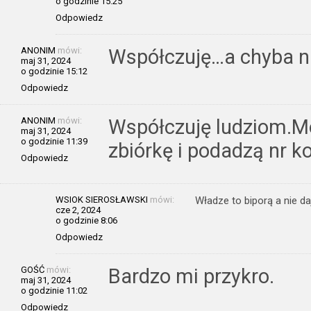
o godzinie 15:25
Odpowiedz
ANONIM
mówi:
Współczuję…a chyba ni
maj 31, 2024
o godzinie 15:12
Odpowiedz
ANONIM
mówi:
Współczuję ludziom.M
maj 31, 2024
o godzinie 11:39
zbiórkę i podadzą nr k
Odpowiedz
WSIOK SIEROSŁAWSKI
mówi:
Władze to biporą a nie da
cze 2, 2024
o godzinie 8:06
Odpowiedz
GOŚĆ
mówi:
Bardzo mi przykro.
maj 31, 2024
o godzinie 11:02
Odpowiedz