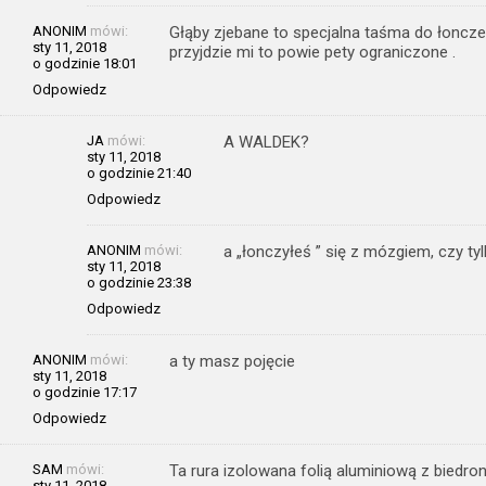
ANONIM
mówi:
Głąby zjebane to specjalna taśma do łoncz
sty 11, 2018
przyjdzie mi to powie pety ograniczone .
o godzinie 18:01
Odpowiedz
JA
mówi:
A WALDEK?
sty 11, 2018
o godzinie 21:40
Odpowiedz
ANONIM
mówi:
a „łonczyłeś ” się z mózgiem, czy ty
sty 11, 2018
o godzinie 23:38
Odpowiedz
ANONIM
mówi:
a ty masz pojęcie
sty 11, 2018
o godzinie 17:17
Odpowiedz
SAM
mówi:
Ta rura izolowana folią aluminiową z biedro
sty 11, 2018