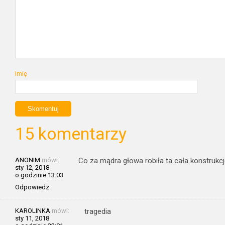
Imię
15 komentarzy
ANONIM
mówi:
Co za mądra głowa robiła ta cała konstrukcje. 
sty 12, 2018
o godzinie 13:03
Odpowiedz
KAROLINKA
mówi:
tragedia
sty 11, 2018