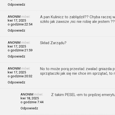
Odpowiedz
ANONIM
mówi:
A pan Kulinicz to zabłądził?? Chyba raczej 
kwi 17, 2025
szkło jak zawsze ,nic nie robię ale jestem ??
o godzinie 22:54
Odpowiedz
ANONIM
mówi:
Skład Zarządu?
kwi 17, 2025
o godzinie 21:59
Odpowiedz
ANONIM
mówi:
No to może porą przestać zwalać gniazda pt
kwi 17, 2025
sprzątaczki jak się nie chce im sprzątać, to
o godzinie 20:32
Odpowiedz
ANONIM
mówi:
Z takim PESEL-em to prędzej emeryt
kwi 18, 2025
o godzinie 7:44
Odpowiedz