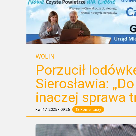
WOLIN
Porzucił lodówkę
Sierosławia: „D
inaczej sprawa tr
kwi 17, 2025
•
09:26
13 komentarzy