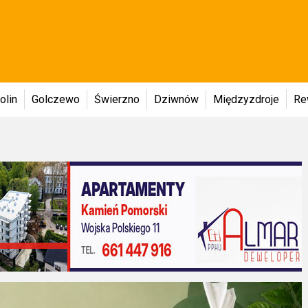
olin
Golczewo
Świerzno
Dziwnów
Międzyzdroje
Re