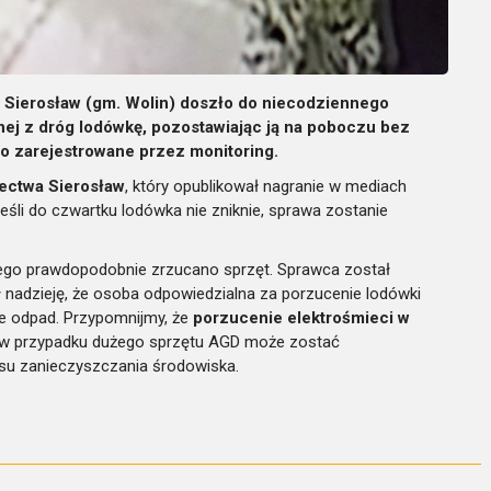
i Sierosław (gm. Wolin) doszło do niecodziennego
nej z dróg lodówkę, pozostawiając ją na poboczu bez
ło zarejestrowane przez monitoring.
łectwa Sierosław
, który opublikował nagranie w mediach
śli do czwartku lodówka nie zniknie, sprawa zostanie
órego prawdopodobnie zrzucano sprzęt. Sprawca został
ził nadzieję, że osoba odpowiedzialna za porzucenie lodówki
ie odpad. Przypomnijmy, że
porzucenie elektrośmieci w
a w przypadku dużego sprzętu AGD może zostać
su zanieczyszczania środowiska.