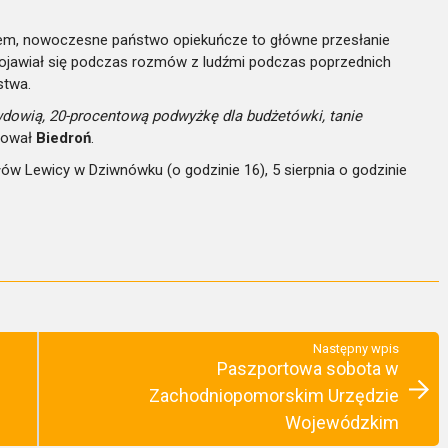
ajem, nowoczesne państwo opiekuńcze to główne przesłanie
 pojawiał się podczas rozmów z ludźmi podczas poprzednich
stwa.
dowią, 20-procentową podwyżkę dla budżetówki, tanie
mował
Biedroń
.
słów Lewicy w Dziwnówku (o godzinie 16), 5 sierpnia o godzinie
Następny wpis
Paszportowa sobota w
Zachodniopomorskim Urzędzie
Wojewódzkim