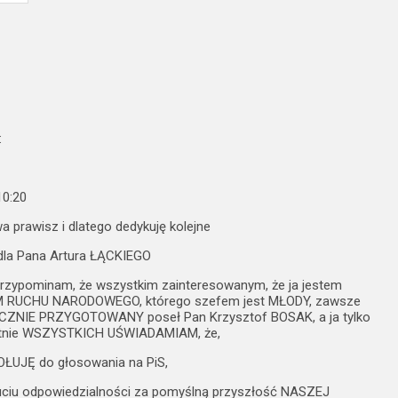
:
10:20
a prawisz i dlatego dedykuję kolejne
 dla Pana Artura ŁĄCKIEGO
przypominam, że wszystkim zainteresowanym, że ja jestem
 RUCHU NARODOWEGO, którego szefem jest MŁODY, zawsze
ZNIE PRZYGOTOWANY poseł Pan Krzysztof BOSAK, a ja tylko
tnie WSZYSTKICH UŚWIADAMIAM, że,
OŁUJĘ do głosowania na PiS,
uciu odpowiedzialności za pomyślną przyszłość NASZEJ