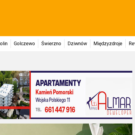
olin
Golczewo
Świerzno
Dziwnów
Międzyzdroje
Re