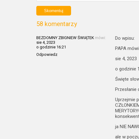
58 komentarzy
BEZDOMNY ZBIGNIEW ŚWIĄTEK
mówi:
Do wpisu:
sie 4, 2023
o godzinie 16:21
PAPA mówi
Odpowiedz
sie 4, 2023
o godzinie 
Święte słow
Przesłanie
Uprzejmie 
CZŁONKIEM
MERYTORYC
konsekwen
ja NIE NAW
ale w pocz