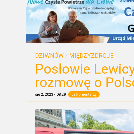
DZIWNÓW
/
MIĘDZYZDROJE
Posłowie Lewicy
rozmowę o Polsc
sie 2, 2023
•
08:29
58 komentarzy