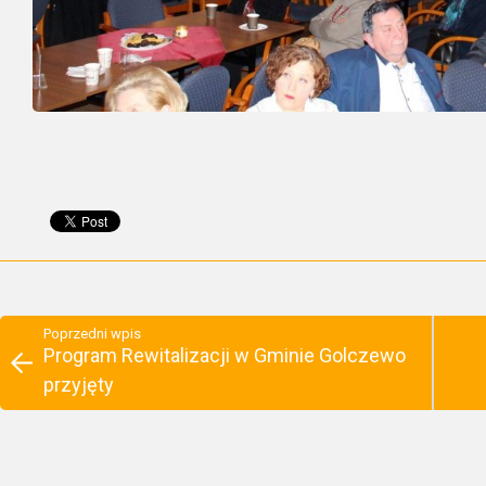
Poprzedni wpis
Program Rewitalizacji w Gminie Golczewo
przyjęty