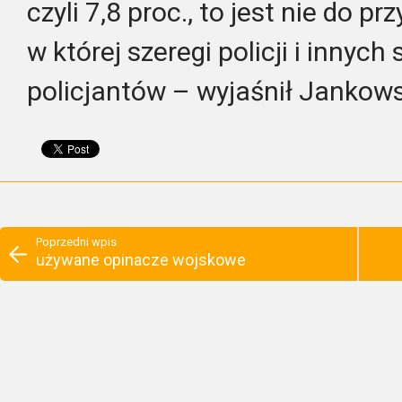
czyli 7,8 proc., to jest nie do pr
w której szeregi policji i innyc
policjantów – wyjaśnił Jankows
Poprzedni wpis
używane opinacze wojskowe