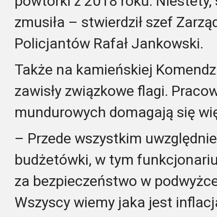
powtórki z 2018 roku. Niestety,
zmusiła – stwierdził szef Zar
Policjantów Rafał Jankowski.
Także na kamieńskiej Komendzi
zawisły związkowe flagi. Praco
mundurowych domagają się wię
– Przede wszystkim uwzględni
budżetówki, w tym funkcjonari
za bezpieczeństwo w podwyżce b
Wszyscy wiemy jaka jest inflacja