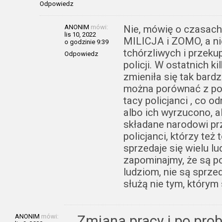
Odpowiedz
ANONIM
mówi:
Nie, mówię o czasach 
lis 10, 2022
MILICJA i ZOMO, a ni
o godzinie 9:39
tchórzliwych i przekup
Odpowiedz
policji. W ostatnich kil
zmieniła się tak bardz
można porównać z po
tacy policjanci , co 
albo ich wyrzucono, a
składane narodowi prz
policjanci, którzy też
sprzedaje się wielu lu
zapominajmy, że są po
ludziom, nie są sprzed
służą nie tym, którym 
ANONIM
mówi:
Zmiana pracy i po prob