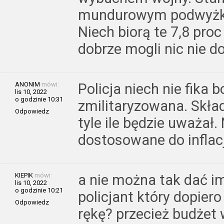
mundurowym podwyżk
Niech biorą te 7,8 proc
dobrze mogli nic nie d
ANONIM
mówi:
Policja niech nie fika b
lis 10, 2022
o godzinie 10:31
zmilitaryzowana. Skład
Odpowiedz
tyle ile będzie uważał
dostosowane do inflac
KIEPIK
mówi:
a nie można tak dać im
lis 10, 2022
o godzinie 10:21
policjant który dopiero
Odpowiedz
rękę? przecież budżet w