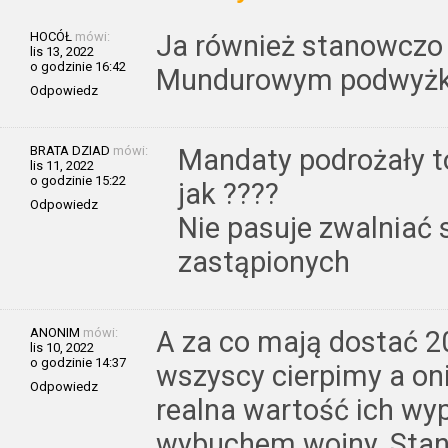
HOCÓŁ
mówi:
Ja również stanowczo
lis 13, 2022
o godzinie 16:42
Mundurowym podwyżk
Odpowiedz
BRATA DZIAD
mówi:
Mandaty podrożały to
lis 11, 2022
o godzinie 15:22
jak ????
Odpowiedz
Nie pasuje zwalniać s
zastąpionych
ANONIM
mówi:
A za co mają dostać 2
lis 10, 2022
o godzinie 14:37
wszyscy cierpimy a oni
Odpowiedz
realna wartość ich wyp
wybuchem wojny. Sta