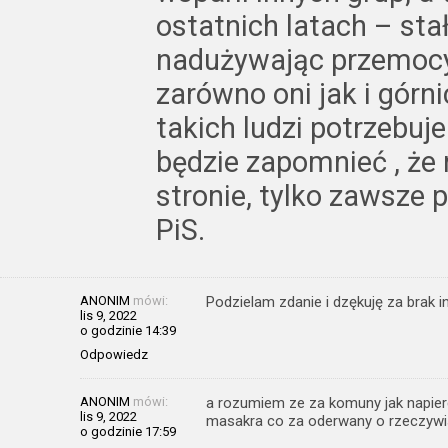
ostatnich latach – st
nadużywając przemocy 
zarówno oni jak i górn
takich ludzi potrzebuj
będzie zapomnieć , że n
stronie, tylko zawsze 
PiS.
ANONIM
mówi:
Podzielam zdanie i dzękuję za brak i
lis 9, 2022
o godzinie 14:39
Odpowiedz
ANONIM
mówi:
a rozumiem ze za komuny jak napierda
lis 9, 2022
masakra co za oderwany o rzeczywi
o godzinie 17:59