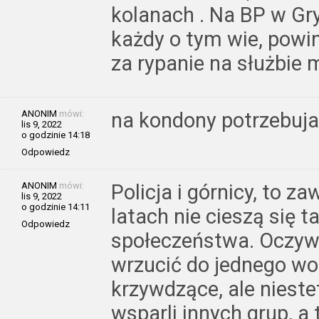
kolanach . Na BP w Gry
każdy o tym wie, powin
za rypanie na służbie m
ANONIM
mówi:
na kondony potrzebuj
lis 9, 2022
o godzinie 14:18
Odpowiedz
ANONIM
mówi:
Policja i górnicy, to z
lis 9, 2022
o godzinie 14:11
latach nie cieszą się 
Odpowiedz
społeczeństwa. Oczyw
wrzucić do jednego wor
krzywdzące, ale niestet
wsparli innych grup, a