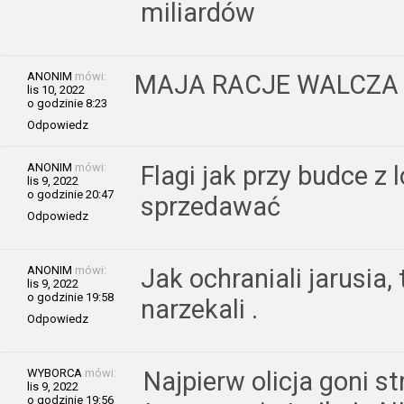
miliardów
ANONIM
mówi:
MAJA RACJE WALCZA
lis 10, 2022
o godzinie 8:23
Odpowiedz
ANONIM
mówi:
Flagi jak przy budce z
lis 9, 2022
o godzinie 20:47
sprzedawać
Odpowiedz
ANONIM
mówi:
Jak ochraniali jarusia,
lis 9, 2022
o godzinie 19:58
narzekali .
Odpowiedz
WYBORCA
mówi:
Najpierw olicja goni s
lis 9, 2022
o godzinie 19:56